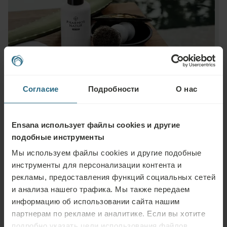
Согласие
Подробности
О нас
Ensana использует файлы cookies и другие
подобные инструменты
Задать вопрос
Мы используем файлы cookies и другие подобные
инструменты для персонализации контента и
Пожалуйста, свяжитесь с нами по любому вопросу, связанному с
рекламы, предоставления функций социальных сетей
нашими отелями Ensana или услугами. Вопросы и ответы, связанные с
и анализа нашего трафика. Мы также передаем
нашей программой лояльности, можно найти здесь.
информацию об использовании сайта нашим
партнерам по рекламе и аналитике. Если вы хотите
ЗАДАТЬ ВОПРОС
подробно указать цели использования файлов