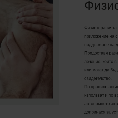
Физи
Физиотерапията 
приложение на с
поддържане на д
Предоставя разн
лечение, които в
или могат да бъ
свидетелство.
По правило акти
използват и по в
автономното акт
допринася за уст