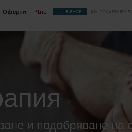
Оферти
Членство
E-SHOP
ПОДАРЪЧЕН В
рапия
ване и подобряване на