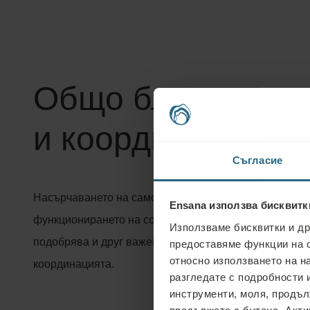
Общо благосъсто
и координация
Съгласие
Насърчаването на самодейността подобрява разбира
Ensana използва бисквитк
функционирането на собственото тяло. Активността 
Използваме бисквитки и др
подобрява и друг важен аспект за нашето благосъсто
предоставяме функции на 
относно използването на н
координацията.
разгледате с подробности и
инструменти, моля, продъл