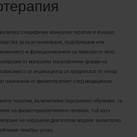
отерапия
включва специфични мануални терапии и външно
редства за възстановяване, подобряване или
вижението и функционирането на човешкото тяло.
ообразие от мануални терапевтични форми на
 зависимост от индикацията се предписват от лекар
дат назначени от физиотерапевт след медицинско
вните терапии, включително персонално обучение, се
реме на физиотерапевтичните лечения, тъй като
ивиране на нарушени двигателни модели значително
ойчивия лечебен успех.