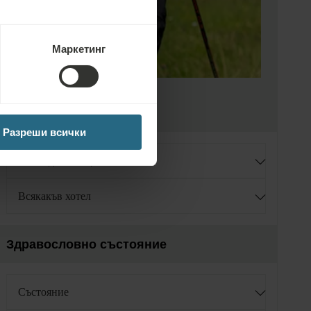
Маркетинг
Дестинация
Разреши всички
Всяка дестинация
Всякакъв хотел
Здравословно състояние
Състояние