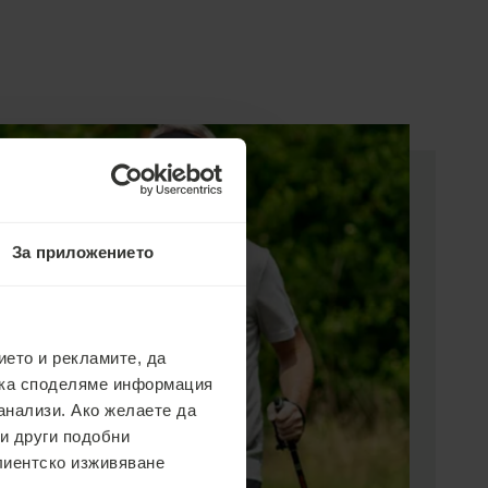
За приложението
ето и рекламите, да
ака споделяме информация
анализи. Ако желаете да
 и други подобни
клиентско изживяване