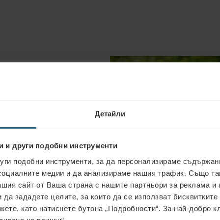
яние
Детайли
нето за
и и други подобни инструменти
също така
уги подобни инструменти, за да персонализираме съдържани
яние,
социалните медии и да анализираме нашия трафик. Също т
ашия сайт от Ваша страна с нашите партньори за реклама и 
 да зададете целите, за които да се използват бисквитките
жете, като натиснете бутона „Подробности“. За най-добро 