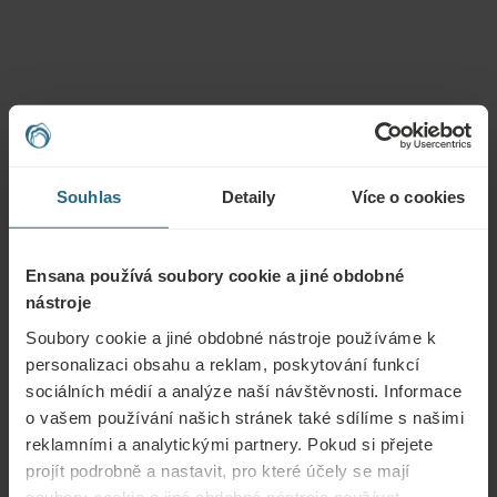
Souhlas
Detaily
Více o cookies
Otázky
Obraťte se na nás s jakýmikoli dotazy ohledně našich hotelů Ensana nebo
Ensana používá soubory cookie a jiné obdobné
služeb. Otázky a odpovědi týkající se našeho věrnostního programu
nástroje
naleznete zde.
Soubory cookie a jiné obdobné nástroje používáme k
personalizaci obsahu a reklam, poskytování funkcí
ZEPTAT SE
sociálních médií a analýze naší návštěvnosti. Informace
o vašem používání našich stránek také sdílíme s našimi
Rezervace
reklamními a analytickými partnery. Pokud si přejete
projít podrobně a nastavit, pro které účely se mají
Naše nejlepší nabídky si můžete rezervovat zde. Pokud se chcete připojit k
soubory cookie a jiné obdobné nástroje používat,