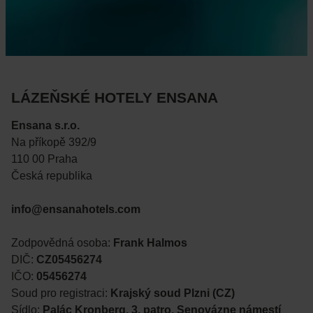
LÁZEŇSKÉ HOTELY ENSANA
Ensana s.r.o.
Na příkopě 392/9
110 00 Praha
Česká republika
info@ensanahotels.com
Zodpovědná osoba:
Frank Halmos
DIČ:
CZ05456274
IČO:
05456274
Soud pro registraci:
Krajský soud Plzni (CZ)
Sídlo:
Palác Kronberg, 3. patro, Senovázne námestí