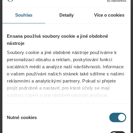
vytvoření těchto odkazů nebyl zjištěn žádný nezákonný
obsah.
Souhlas
Detaily
Více o cookies
Veškerý obsah na těchto webových stránkách je chráněn
autorskými právy.
Ensana používá soubory cookie a jiné obdobné
AUTORSTVÍ FOTEK
nástroje
Soubory cookie a jiné obdobné nástroje používáme k
Veškerý obsah a soubory ke stažení zveřejněné na těchto
personalizaci obsahu a reklam, poskytování funkcí
webových stránkách jsou chráněny autorskými právy.
sociálních médií a analýze naší návštěvnosti. Informace
Jakákoli reprodukce nebo použití v jiných digitálních nebo
o vašem používání našich stránek také sdílíme s našimi
tištěných publikacích podléhá výslovnému souhlasu
reklamními a analytickými partnery. Pokud si přejete
držitele autorských práv.
projít podrobně a nastavit, pro které účely se mají
soubory cookie a jiné obdobné nástroje používat,
pokračujte prosím stisknutím tlačítka „Detaily“. Pro
nejlepší zákaznickou zkušenost pokračujte tlačítkem
Výběr
„Povolit vše“.
Otázky
Nutné cookies
souhlasu
Obraťte se na nás s jakýmikoli dotazy ohledně našich hotelů Ensana nebo