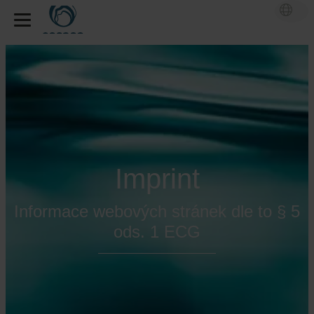
Imprint
Informace webových stránek dle to § 5
ods. 1 ECG