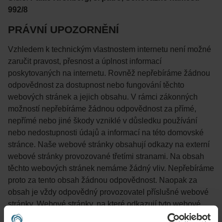
992/8
PRÁVNÍ UPOZORNĚNÍ
Vzhledem k technickým vlastnostem internetu není možné
zaručit pravost, přesnost a úplnost informací
poskytovaných na internetu. Rovněž nepřebíráme žádnou
odpovědnost za dostupnost nebo fungování těchto
webových stránek a jejich obsahu. V rámci zákonných
možností nepřebíráme žádnou odpovědnost za přímé,
nepřímé nebo jiné škody vzniklé v důsledku používání
nebo nedostupnosti údajů a informací na této domovské
stránce. Naše webové stránky obsahují odkazy na externí
webové stránky provozované třetími stranami. Na obsah
těchto webových stránek nemáme žádný vliv. Nepřebíráme
proto za tento obsah žádnou odpovědnost. Naopak za
obsah je vždy odpovědný provozovatel příslušné webové
stránky. Webové stránky, na které odkazují tyto webové
stránky, byly v době odkazování zkontrolovány. V době