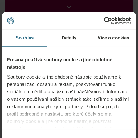
Souhlas
Detaily
Více o cookies
-15%
Ensana používá soubory cookie a jiné obdobné
nástroje
Soubory cookie a jiné obdobné nástroje používáme k
personalizaci obsahu a reklam, poskytování funkcí
PROZKOUMAT
sociálních médií a analýze naší návštěvnosti. Informace
o vašem používání našich stránek také sdílíme s našimi
Lázeňský léčebný pobyt - se slevou za včasnou
reklamními a analytickými partnery. Pokud si přejete
rezervaci
projít podrobně a nastavit, pro které účely se mají
€ 109
Min. nocí: 7
Rezervace od
€ 128
soubory cookie a jiné obdobné nástroje používat,
pokračujte prosím stisknutím tlačítka „Detaily“. Pro
Léčebné pobyty
nejlepší zákaznickou zkušenost pokračujte tlačítkem
Výběr