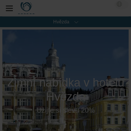
Hvězda
Zimní nabídka v hotelu
Hvězda
Užijte si slevu 20%