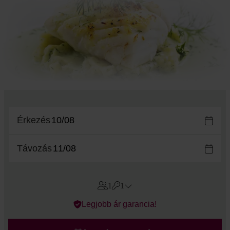
Érkezés
Távozás
1
1
Errors?
Legjobb ár garancia!
Szoba
#
1