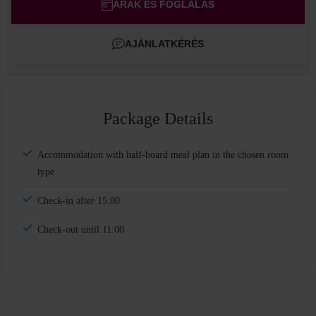
Felnőtt
ÁRAK ÉS FOGLALÁS
Gyermek
AJÁNLATKÉRÉS
Szoba hozzáadása
Package Details
Accommodation with half-board meal plan in the chosen room
type
Check-in after 15:00
Check-out until 11:00