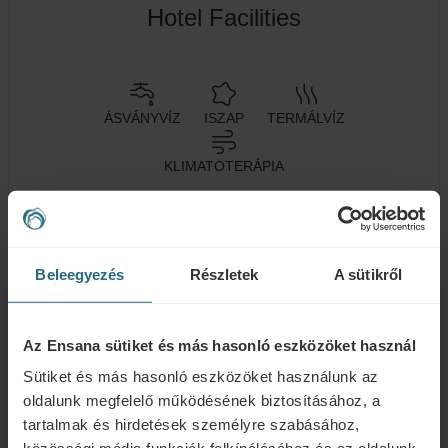
Hotel Facilities
ÁSVÁNYVÍZ
ISZAP
TERMÁLVÍZ
KLIMATOTERÁPIA
Egészségügyi
Spa központ
Medence
Beleegyezés
Részletek
A sütikről
szolgáltatások
Wellness
Légkondicionáló
Wi-Fi
szolgáltatások
Az Ensana sütiket és más hasonló eszközöket használ
Étterem
Bár
Konferenciatermek
Sütiket és más hasonló eszközöket használunk az
oldalunk megfelelő működésének biztosításához, a
24 órás
tartalmak és hirdetések személyre szabásához,
Parkoló
Akadálymentesített
recepció