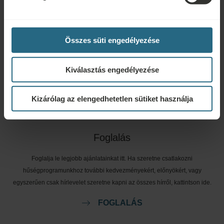
Kérdések
Összes süti engedélyezése
Ensana szállodáinkkal vagy szolgáltatásainkkal kapcsolatos kérdéseivel
Kiválasztás engedélyezése
forduljon hozzánk bizalommal. A hűségprogramunkkal kapcsolatos
kérdésekért és válaszokért kattintson ide.
Kizárólag az elengedhetetlen sütiket használja
ÍRJON NEKÜNK
Foglalás
Foglalja le legjobb ajánlatainkat itt. Ha szeretne csatlakozni
hűségprogramunkhoz további kedvezményekért, előnyökért, vagy
egyszerűen csak hírlevelet szeretne kapni az összes hírről, kattintson ide.
FOGLALÁS