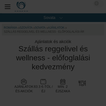
Sovata
ROMÁNIA
SZOVÁTA
SOVATA
AJÁNLATOK
SZÁLLÁS REGGELIVEL ÉS WELLNESS - ELŐFOGLALÁSI ÁR
Ajánlatok és akciók
Szállás reggelivel és
wellness - előfoglalási
kedvezmény
AJÁNLATOK
83.3 €-TÓL /
MIN. 2
ÉS AKCIÓK
ÉJ
ÉJSZAKA