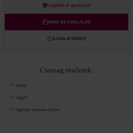
Errors?
Legjobb ár garancia!
Szoba
#
1
Felnőtt
ÁRAK ÉS FOGLALÁS
Gyermek
AJÁNLATKÉRÉS
Szoba hozzáadása
Csomag részletek:
szállás
reggeli
ingyenes wellnessz belépő