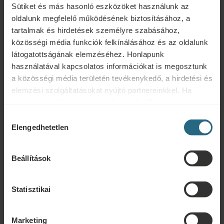
Sütiket és más hasonló eszközöket használunk az
Akadálymentesített
Háziállatbarát
oldalunk megfelelő működésének biztosításához, a
tartalmak és hirdetések személyre szabásához,
közösségi média funkciók felkínálásához és az oldalunk
látogatottságának elemzéséhez. Honlapunk
használatával kapcsolatos információkat is megosztunk
Ingyenes szolgáltatások
a közösségi média területén tevékenykedő, a hirdetési és
elemzési szolgáltatásokat nyújtó partnereinkkel. Ha
A szálloda gyógyfürdőjének és szaunavilágának ingyenes
szeretné áttekinteni az adatokat és beállítani, hogy
használata
milyen célokra használjuk a sütiket és más hasonló
Hozzájárulás
eszközöket, kérjük, folytassa a "Részletek" gombra
Elengedhetetlen
kiválasztása
A szállodához tartozó fitneszterem ingyenes használata
kattintva. A legjobb felhasználói élmény érdekében
Ingyenes wifi
kérjük, folytassa a "Mindent engedélyez" gombra
Beállítások
kattintva.
Medve-tavi és Mogyorósi-tavi strandbelépő nyáron (június
végétől szeptember elejéig)
Statisztikai
Marketing