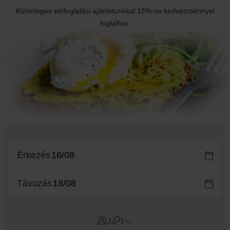
Különleges előfoglalási ajánlatunkkal 15%-os kedvezménnyel
foglalhat.
Érkezés
Távozás
1
1