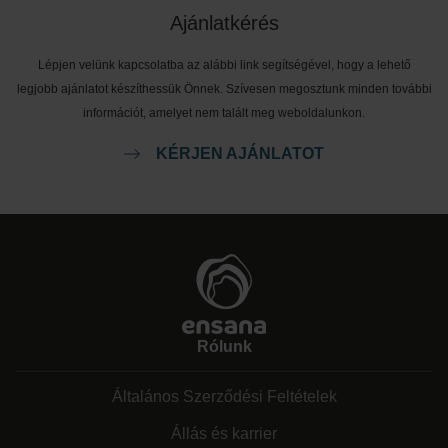
Ajánlatkérés
Lépjen velünk kapcsolatba az alábbi link segítségével, hogy a lehető
legjobb ajánlatot készíthessük Önnek. Szívesen megosztunk minden további
információt, amelyet nem talált meg weboldalunkon.
KÉRJEN AJÁNLATOT
Rólunk
Általános Szerződési Feltételek
Állás és karrier