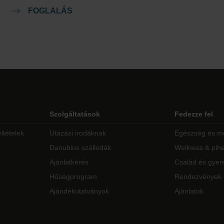
FOGLALÁS
Szolgáltatások
Fedezze fel
ltételek
Utazási irodáknak
Egészség és m
Danubius szállodák
Wellness & pih
Ajánlatkérés
Család és gyer
Hűségprogram
Rendezvények
Ajándékutalványok
Ajánlatok