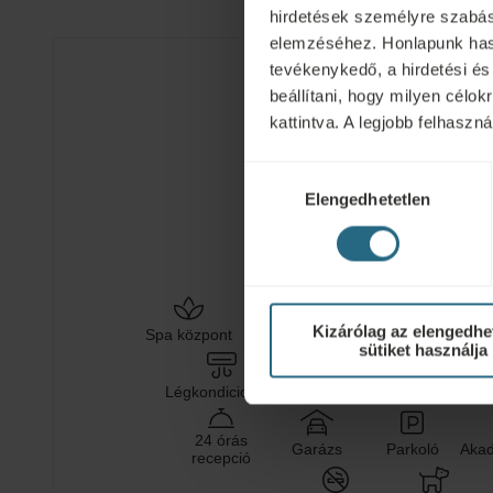
Az orvos előírja a kezelési eljárásokat a vendég egész
hirdetések személyre szabás
edzést edzővel (hetente 2 bejegyzés).
elemzéséhez. Honlapunk hasz
tevékenykedő, a hirdetési és
beállítani, hogy milyen célo
Szállodai szolgáltatá
kattintva. A legjobb felhasz
Hozzájárulás
Elengedhetetlen
kiválasztása
ISZAP
TERMÁLVÍZ
Egészségügyi
Welln
Kizárólag az elengedhe
Spa központ
Medence
szolgáltatások
szolgált
sütiket használja
Légkondicionáló
Wi-Fi
Étterem
Kon
24 órás
Garázs
Parkoló
Akad
recepció