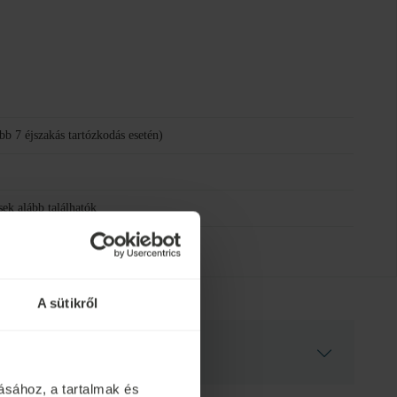
bb 7 éjszakás tartózkodás esetén)
sek alább találhatók
A sütikről
ásához, a tartalmak és