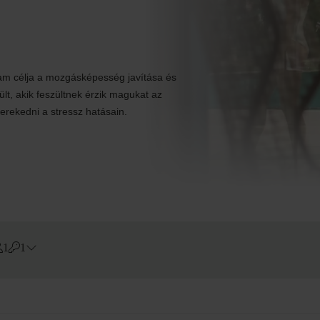
ram célja a mozgásképesség javítása és
lt, akik feszültnek érzik magukat az
kerekedni a stressz hatásain.
1
1
Errors?
Szoba
#
1