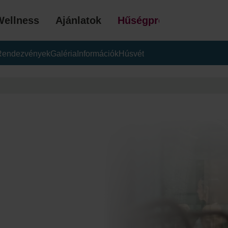
Wellness
Ajánlatok
Hűségprogram
Rendezvények
Galéria
Információk
Húsvét
AJÁ