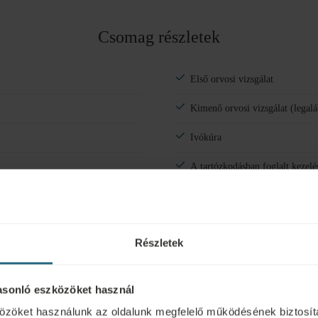
Felnőtt
Csomag részletek
Gyermek
Szoba hozzáadása
Első orvosi vizsgálat
Kimenő orvosi vizsgálat (legalá
Ivókúra
A tartózkodásban foglalt kezelé
Részletek
asonló eszközöket használ
özöket használunk az oldalunk megfelelő működésének biztosít