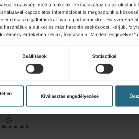
ségi állapota alapján, és bizonyos típusú aktív rehabilitációt j
ához, közösségi média funkciók felkínálásához és az oldalunk 
nálatával kapcsolatos információkat is megosztunk a közösség
 elemzési szolgáltatásokat nyújtó partnereinkkel. Ha szeretné át
kra használjuk a sütiket és más hasonló eszközöket, kérjük, fol
sok
I
nálói élmény érdekében kérjük, folytassa a "Mindent engedélyez" 
A szállodahoz tartozó k
beltéri medence ingyen
Beállítások
Statisztikai
Ivókúra
ess
tetlen
Fitness
Kiválasztás engedélyezése
Össz
atások
ferenciatermek
álymentesített