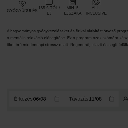
135 €-TÓL /
MIN. 5
ALL-
GYÓGYÜDÜLÉS
ÉJ
ÉJSZAKA
INCLUSIVE
A hagyományos gyógykezeléseket és fizikai aktivitást ötvöző prog
a mentális relaxáció elősegítése. Ez a program azok számára készü
őket érő mindennapi stressz miatt. Regenerál, ellazít és segít felül
Érkezés
Távozás