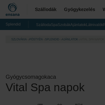
Szállodák
Gyógykezelés
Splendid
Szálloda
Spa
Szobák
Ajánlatok
Látnivalók
SZLOVÁKIA
PÖSTYÉN
SPLENDID
AJÁNLATOK
VITAL SPA NAPOK
Gyógycsomagokaca
Vital Spa napok