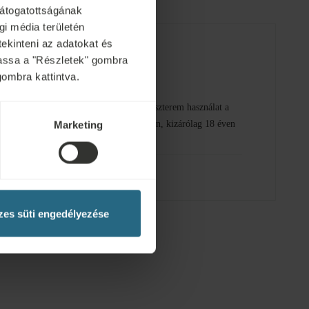
avasol, például csoportos gyakorlatokat vagy fitnesz
látogatottságának
i média területén
tekinteni az adatokat és
ytassa a "Részletek" gombra
ngyenes szolgáltatások
gombra kattintva.
ültéri és
Ingyenes fitneszterem használat a
es használata
kijelölt órákban, kizárólag 18 éven
Marketing
felülieknek
es süti engedélyezése