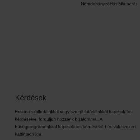
Nemdohányzó
Háziállatbarát
Kérdések
Ensana szállodáinkkal vagy szolgáltatásainkkal kapcsolatos
kérdéseivel forduljon hozzánk bizalommal. A
hűségprogramunkkal kapcsolatos kérdésekért és válaszokért
kattintson ide.