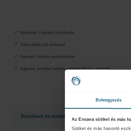
Minimum 5 éjszakás tartózkodás
Teljes ellátás (all inclusive)
Naponta 2 kezelés személyenként
Ingyenes, korlátlan belépés a medencébe és a fitneszbe
Beleegyezés
Kezelések és további információk
Az Ensana sütiket és más h
Sütiket és más hasonló eszk