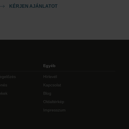
KÉRJEN AJÁNLATOT
Egyéb
egelőzés
Hírlevél
enés
Kapcsolat
ekek
Blog
Oldaltérkép
Impresszum