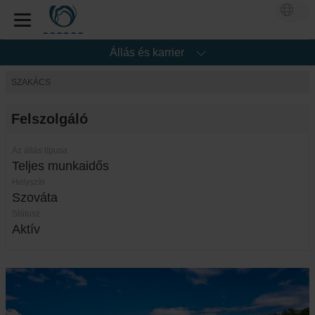
Állás és karrier
SZAKÁCS
Felszolgáló
Az állás típusa
Teljes munkaidős
Helyszín
Szováta
Státusz
Aktív