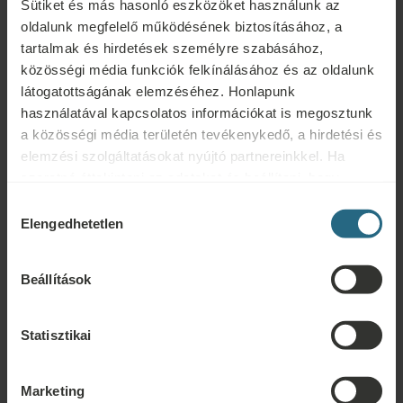
Sütiket és más hasonló eszközöket használunk az
oldalunk megfelelő működésének biztosításához, a
tartalmak és hirdetések személyre szabásához,
Kérdések
közösségi média funkciók felkínálásához és az oldalunk
látogatottságának elemzéséhez. Honlapunk
Ensana szállodáinkkal vagy szolgáltatásainkkal kapcsolatos kérdéseivel
használatával kapcsolatos információkat is megosztunk
forduljon hozzánk bizalommal. A hűségprogramunkkal kapcsolatos
a közösségi média területén tevékenykedő, a hirdetési és
kérdésekért és válaszokért kattintson ide.
elemzési szolgáltatásokat nyújtó partnereinkkel. Ha
ÍRJON NEKÜNK
szeretné áttekinteni az adatokat és beállítani, hogy
milyen célokra használjuk a sütiket és más hasonló
Hozzájárulás
eszközöket, kérjük, folytassa a "Részletek" gombra
Elengedhetetlen
kiválasztása
Foglalás
kattintva. A legjobb felhasználói élmény érdekében
kérjük, folytassa a "Mindent engedélyez" gombra
Foglalja le legjobb ajánlatainkat itt. Ha szeretne csatlakozni
Beállítások
kattintva.
hűségprogramunkhoz további kedvezményekért, előnyökért, vagy
egyszerűen csak hírlevelet szeretne kapni az összes hírről, kattintson ide.
Statisztikai
FOGLALÁS
Marketing