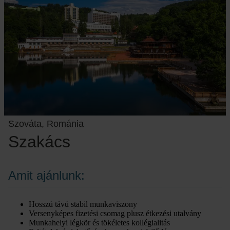
Szováta, Románia
Szakács
Amit ajánlunk:
Hosszú távú stabil munkaviszony
Versenyképes fizetési csomag plusz étkezési utalvány
Munkahelyi légkör és tökéletes kollégialitás