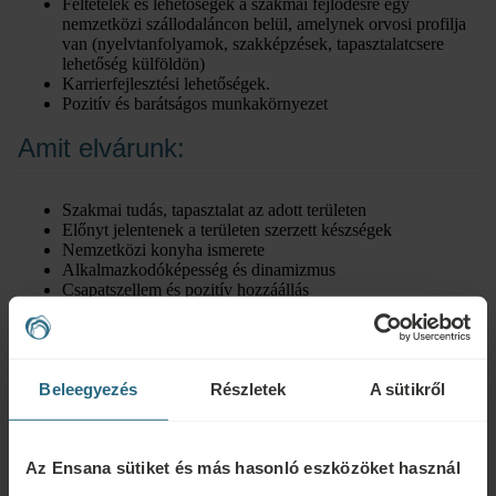
Feltételek és lehetőségek a szakmai fejlődésre egy
nemzetközi szállodaláncon belül, amelynek orvosi profilja
van (nyelvtanfolyamok, szakképzések, tapasztalatcsere
lehetőség külföldön)
Karrierfejlesztési lehetőségek.
Pozitív és barátságos munkakörnyezet
Amit elvárunk:
Szakmai tudás, tapasztalat az adott területen
Előnyt jelentenek a területen szerzett készségek
Nemzetközi konyha ismerete
Alkalmazkodóképesség és dinamizmus
Csapatszellem és pozitív hozzáállás
Idegen nyelvek ismerete
Pontosság és megbízhatóság
Beleegyezés
Részletek
A sütikről
Az Ensana sütiket és más hasonló eszközöket használ