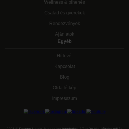
Wellness & pihenés
Család és gyerekek
Rendezvények
Ajánlatok
Egyéb
Hírlevél
Kapcsolat
Blog
Oldaltérkép
Impresszum
2026
©
Ensana Hotels. Minden jog fenntartva. A TwoDo által létrehozott és