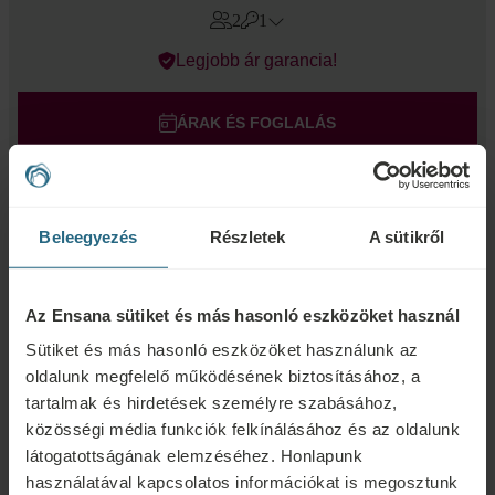
2
1
Errors?
Legjobb ár garancia!
Szoba
#
1
Felnőtt
ÁRAK ÉS FOGLALÁS
Gyermek
AJÁNLATKÉRÉS
Szoba hozzáadása
Beleegyezés
Részletek
A sütikről
Az Ensana sütiket és más hasonló eszközöket használ
Sütiket és más hasonló eszközöket használunk az
oldalunk megfelelő működésének biztosításához, a
tartalmak és hirdetések személyre szabásához,
közösségi média funkciók felkínálásához és az oldalunk
látogatottságának elemzéséhez. Honlapunk
használatával kapcsolatos információkat is megosztunk