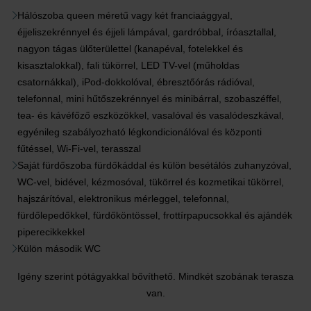
Hálószoba queen méretű vagy két franciaággyal,
éjjeliszekrénnyel és éjjeli lámpával, gardróbbal, íróasztallal,
nagyon tágas ülőterülettel (kanapéval, fotelekkel és
kisasztalokkal), fali tükörrel, LED TV-vel (műholdas
csatornákkal), iPod-dokkolóval, ébresztőórás rádióval,
telefonnal, mini hűtőszekrénnyel és minibárral, szobaszéffel,
tea- és kávéfőző eszközökkel, vasalóval és vasalódeszkával,
egyénileg szabályozható légkondicionálóval és központi
fűtéssel, Wi-Fi-vel, terasszal
Saját fürdőszoba fürdőkáddal és külön besétálós zuhanyzóval,
WC-vel, bidével, kézmosóval, tükörrel és kozmetikai tükörrel,
hajszárítóval, elektronikus mérleggel, telefonnal,
fürdőlepedőkkel, fürdőköntössel, frottírpapucsokkal és ajándék
piperecikkekkel
Külön második WC
Igény szerint pótágyakkal bővíthető. Mindkét szobának terasza
van.