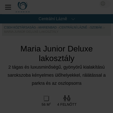
Centrální Lázně
CSEH KÖZTÁRSASÁG
MARIENBAD
CENTRÁLNÍ LÁZNĚ
SZOBÁK
MARIA JUNIOR DELUXE LAKOSZTÁLY
Maria Junior Deluxe
lakosztály
2 tágas és luxusminőségű, gyönyörű kialakítású
sarokszoba kényelmes ülőhelyekkel, rálátással a
parkra és az oszlopsorra
56 M
4 FELNŐTT
2