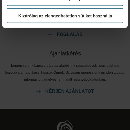
Foglalja le legjobb ajánlatainkat itt. Ha szeretne csatlakozni
Kizárólag az elengedhetetlen sütiket használja
hűségprogramunkhoz további kedvezményekért, előnyökért, vagy
egyszerűen csak hírlevelet szeretne kapni az összes hírről, kattintson ide.
FOGLALÁS
Ajánlatkérés
Lépjen velünk kapcsolatba az alábbi link segítségével, hogy a lehető
legjobb ajánlatot készíthessük Önnek. Szívesen megosztunk minden további
információt, amelyet nem talált meg weboldalunkon.
KÉRJEN AJÁNLATOT