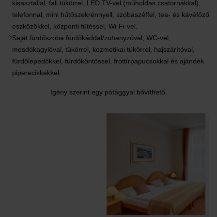
kisasztallal, fali tükörrel, LED TV-vel (műholdas csatornákkal),
telefonnal, mini hűtőszekrénnyell, szobaszéffel, tea- és kávéfőző
eszközökkel, központi fűtéssel, Wi-Fi-vel.
Saját fürdőszoba fürdőkáddal/zuhanyzóval, WC-vel,
mosdókagylóval, tükörrel, kozmetikai tükörrel, hajszárítóval,
fürdőlepedőkkel, fürdőköntössel, frottírpapucsokkal és ajándék
piperecikkekkel.
Igény szerint egy pótággyal bővíthető.