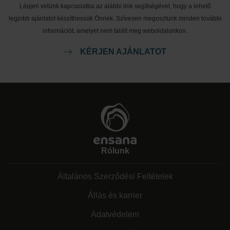
Lépjen velünk kapcsolatba az alábbi link segítségével, hogy a lehető
legjobb ajánlatot készíthessük Önnek. Szívesen megosztunk minden további
információt, amelyet nem talált meg weboldalunkon.
KÉRJEN AJÁNLATOT
Rólunk
Általános Szerződési Feltételek
Állás és karrier
Adatvédelem