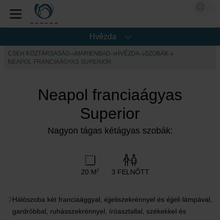
Hvězda
CSEH KÖZTÁRSASÁG
MARIENBAD
HVĚZDA
SZOBÁK
NEAPOL FRANCIAÁGYAS SUPERIOR
Neapol franciaágyas
Superior
Nagyon tágas kétágyas szobák:
20 M
3 FELNŐTT
2
Hálószoba két franciaággyal, éjjeliszekrénnyel és éjjeli lámpával,
gardróbbal, ruhásszekrénnyel, íróasztallal, székekkel és