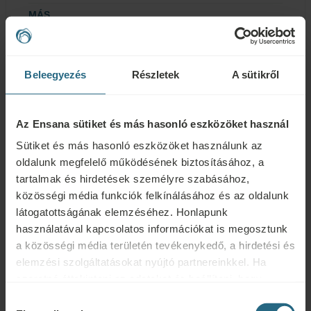
MÁS
Nemdohányzó
Beleegyezés
Részletek
A sütikről
Fürdőszoba és felszereltség
Az Ensana sütiket és más hasonló eszközöket használ
Zuhanyzó
Sütiket és más hasonló eszközöket használunk az
oldalunk megfelelő működésének biztosításához, a
Mosdókagyló
tartalmak és hirdetések személyre szabásához,
közösségi média funkciók felkínálásához és az oldalunk
WC a fürdőszobában
látogatottságának elemzéséhez. Honlapunk
Kozmetikai tükör
használatával kapcsolatos információkat is megosztunk
a közösségi média területén tevékenykedő, a hirdetési és
Ingyenes piperekészlet
elemzési szolgáltatásokat nyújtó partnereinkkel. Ha
szeretné áttekinteni az adatokat és beállítani, hogy
Zuhanysapka
milyen célokra használjuk a sütiket és más hasonló
Hozzájárulás
Fürdőköpeny