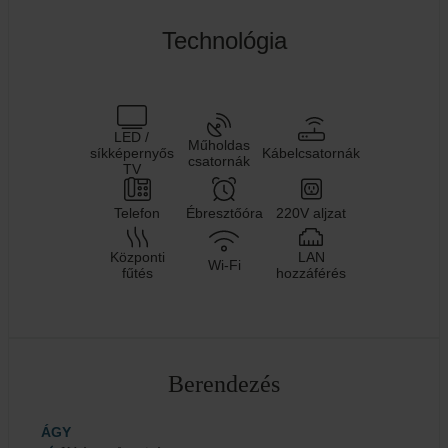
Technológia
LED /
Műholdas
síkképernyős
Kábelcsatornák
csatornák
TV
Telefon
Ébresztőóra
220V aljzat
Központi
LAN
Wi-Fi
fűtés
hozzáférés
Berendezés
ÁGY