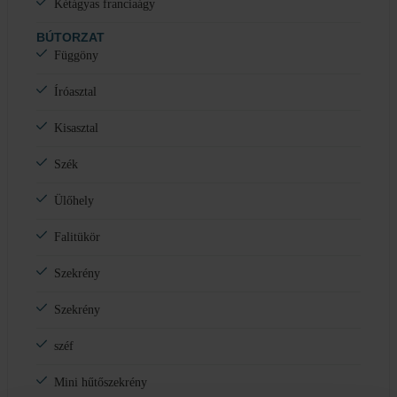
Kétágyas franciaágy
BÚTORZAT
Függöny
Íróasztal
Kisasztal
Szék
Ülőhely
Falitükör
Szekrény
Szekrény
széf
Mini hűtőszekrény