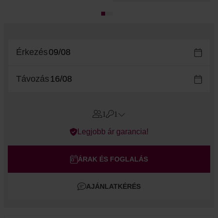
Érkezés
Távozás
1
1
Errors?
Legjobb ár garancia!
Szoba
#
1
Felnőtt
ÁRAK ÉS FOGLALÁS
Gyermek
AJÁNLATKÉRÉS
Szoba hozzáadása