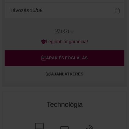
Távozás
1
1
Errors?
Legjobb ár garancia!
Szoba
#
1
Felnőtt
ÁRAK ÉS FOGLALÁS
Gyermek
AJÁNLATKÉRÉS
Szoba hozzáadása
Technológia