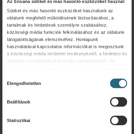
Az Ensana sütiket és más hasonló eszközöket használ
Ingyenes piperekészlet
Sütiket és más hasonló eszközöket használunk az
oldalunk megfelelő működésének biztosításához, a
Varrókészlet
tartalmak és hirdetések személyre szabásához,
Cipőtisztító készlet
közösségi média funkciók felkínálásához és az oldalunk
látogatottságának elemzéséhez. Honlapunk
Vasalódeszka
használatával kapcsolatos információkat is megosztunk
a közösségi média területén tevékenykedő, a hirdetési és
Hajszárító
elemzési szolgáltatásokat nyújtó partnereinkkel. Ha
szeretné áttekinteni az adatokat és beállítani, hogy
milyen célokra használjuk a sütiket és más hasonló
Hozzájárulás
eszközöket, kérjük, folytassa a "Részletek" gombra
Elengedhetetlen
kiválasztása
Szolgáltatások
kattintva. A legjobb felhasználói élmény érdekében
kérjük, folytassa a "Mindent engedélyez" gombra
INGYENES SZOLGÁLTATÁSOK
Beállítások
kattintva.
Víz érkezéskor
Ébresztő szolgáltatás
Statisztikai
EXTRA SZOLGÁLTATÁSOK