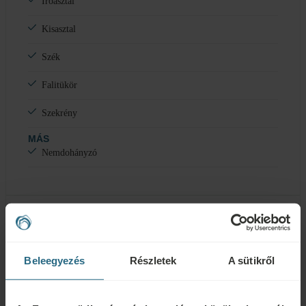
Íróasztal
Kisasztal
Szék
Falitükör
Szekrény
MÁS
Nemdohányzó
Fürdőszoba és felszereltség
Beleegyezés
Részletek
A sütikről
Zuhanyzó
WC a fürdőszobában