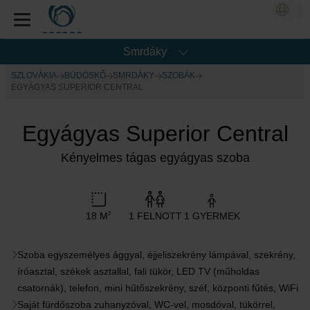
Smrdáky
SZLOVÁKIA
BÜDÖSKŐ
SMRDÁKY
SZOBÁK
EGYÁGYAS SUPERIOR CENTRAL
Egyágyas Superior Central
Kényelmes tágas egyágyas szoba
18 M
1 FELNOTT
1 GYERMEK
2
Szoba egyszemélyes ággyal, éjjeliszekrény lámpával, szekrény,
íróasztal, székek asztallal, fali tükör, LED TV (műholdas
csatornák), telefon, mini hűtőszekrény, széf, központi fűtés, WiFi
Saját fürdőszoba zuhanyzóval, WC-vel, mosdóval, tükörrel,