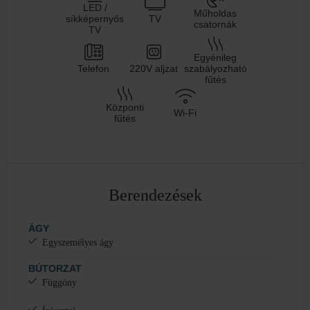
LED /
Műholdas
síkképernyős
TV
csatornák
TV
Egyénileg
Telefon
220V aljzat
szabályozható
fűtés
Központi
Wi-Fi
fűtés
Berendezések
ÁGY
Egyszemélyes ágy
BÚTORZAT
Függöny