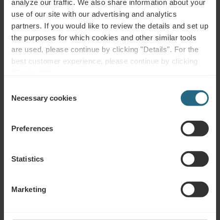
analyze our traffic. We also share information about your
w niewielkich ilościach.
use of our site with our advertising and analytics
Rośliny strączkowe są spożywane codziennie i dostarczają
partners. If you would like to review the details and set up
wysokiej jakości białka, składników budulcowych i błonnika.
the purposes for which cookies and other similar tools
are used, please continue by clicking "Details". For the
Karma zawiera bardzo mało cukru. Napoje bezalkoholowe i
best customer experience, please continue by clicking
napoje słodzone również są nieznane.
"Enable All".
Świeży i tradycyjnie wypiekany chleb z niewielką ilością
Consent
składników i zakwasem spożywa się w małych ilościach.
Necessary cookies
Selection
Garść orzechów i nasion dziennie dostarcza zdrowych
minerałów i tłuszczów.
Preferences
Najważniejszym napojem jest woda, dużą popularnością cieszą
się również herbaty ziołowe. Od czasu do czasu delektuje się
filiżanką kawy lub kieliszkiem wina w towarzystwie przyjaciół.
Statistics
Marketing