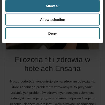
Allow all
Allow selection
Deny
Filozofia fit i zdrowia w
hotelach Ensana
Nasze podejście koncentruje się na zdrowym odżywianiu,
które zapobiega problemom zdrowotnym. W przypadku
zaistniałych problemów zdrowotnych naszym celem jest
zidentyfikowanie przyczyny problemu i odpowiednie jego
leczenie. Naszym celem jest: Twoje aktywne, bezbolesne i