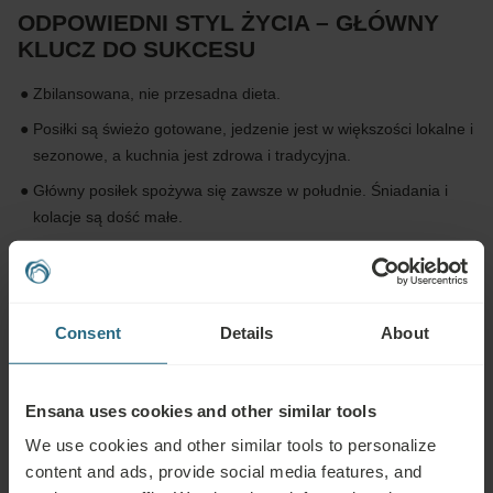
ODPOWIEDNI STYL ŻYCIA – GŁÓWNY
KLUCZ DO SUKCESU
Zbilansowana, nie przesadna dieta.
Posiłki są świeżo gotowane, jedzenie jest w większości lokalne i
sezonowe, a kuchnia jest zdrowa i tradycyjna.
Główny posiłek spożywa się zawsze w południe. Śniadania i
kolacje są dość małe.
Podstawą diety są głównie rośliny: owoce, warzywa, zboża,
rośliny strączkowe i zioła. Żywność jest zdrowa i tak naturalnie
przetworzona, jak to tylko możliwe.
Consent
Details
About
Spożywa się bardzo mało mięsa, raczej więcej ryb, zwłaszcza
słodkowodnych. W menu nie ma mięsa i ryb pochodzących z
hodowli przemysłowej, a także wysoko przetworzonych mięs,
Ensana uses cookies and other similar tools
takich jak kiełbasy, boczek, hot dogi, hamburgery itp.
We use cookies and other similar tools to personalize
content and ads, provide social media features, and
Mleko i produkty mleczne, takie jak jogurt i ser, są spożywane