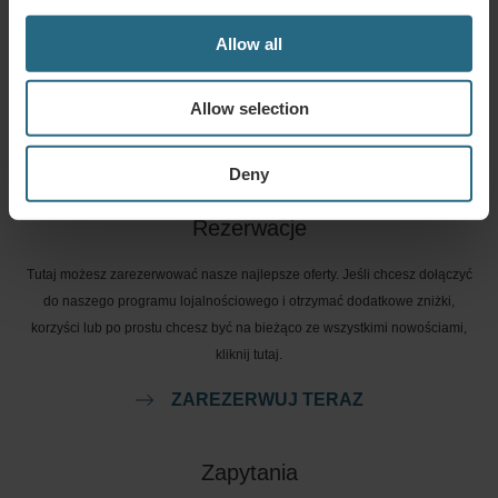
Pytania
Allow all
Prosimy o kontakt w przypadku jakichkolwiek pytań dotyczących naszych
hoteli lub usług Ensana. Pytania i odpowiedzi dotyczące naszego programu
Allow selection
lojalnościowego można znaleźć tutaj.
ZADAJ PYTANIE
Deny
Rezerwacje
Tutaj możesz zarezerwować nasze najlepsze oferty. Jeśli chcesz dołączyć
do naszego programu lojalnościowego i otrzymać dodatkowe zniżki,
korzyści lub po prostu chcesz być na bieżąco ze wszystkimi nowościami,
kliknij tutaj.
ZAREZERWUJ TERAZ
Zapytania