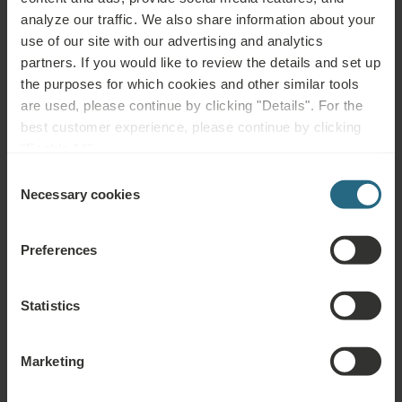
Pytania
analyze our traffic. We also share information about your
use of our site with our advertising and analytics
Prosimy o kontakt w przypadku jakichkolwiek pytań dotyczących naszych
partners. If you would like to review the details and set up
hoteli lub usług Ensana. Pytania i odpowiedzi dotyczące naszego programu
the purposes for which cookies and other similar tools
lojalnościowego można znaleźć tutaj.
are used, please continue by clicking "Details". For the
best customer experience, please continue by clicking
ZADAJ PYTANIE
"Enable All".
Consent
Rezerwacje
Necessary cookies
Selection
Tutaj możesz zarezerwować nasze najlepsze oferty. Jeśli chcesz dołączyć
Preferences
do naszego programu lojalnościowego i otrzymać dodatkowe zniżki,
korzyści lub po prostu chcesz być na bieżąco ze wszystkimi nowościami,
kliknij tutaj.
Statistics
ZAREZERWUJ TERAZ
Marketing
Zapytania