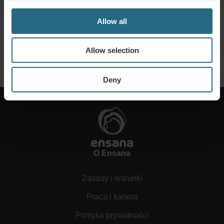
Wyślij nam swoje zapytanie, abyśmy mogli przygotować dla Ciebie
Allow all
najlepszą możliwą ofertę. Chętnie udzielimy dodatkowych informacji, których
być może nie znalazłeś na naszej stronie internetowej.
Allow selection
WYŚLIJ ZAPYTANIE
Deny
O Ensana
Zasady i warunki
Praca i kariera
Polityka prywatności