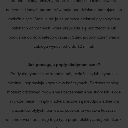
prądami diadynamicznymi). W zależności od częstotliwości,
natężenia i innych parametrów mają one działanie hamujące lub
rozluźniające. Stosuje się je za pomocą elektrod płytkowych w
osłonach ochronnych, które przykłada się poprzecznie lub
podłużnie do dotkniętego obszaru. Standardowy czas trwania
zabiegu wynosi od 6 do 12 minut.
Jak pomagają prądy diadynamiczne?
Prądy diadynamiczne łagodzą ból, rozluźniają lub stymulują
mięśnie i poprawiają krążenie w kończynach. Podczas zabiegu
możesz odczuwać mrowienie i zaczerwienienie skóry lub lekkie
skurcze mięśni. Prądy diadynamiczne są nieodpowiednie dla
pacjentów otyłych, ponieważ podskórna warstwa tłuszczu
uniemożliwia transmisję tego typu prądu elektrycznego do tkanki