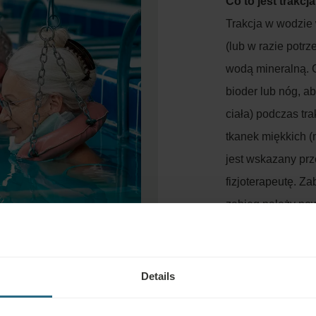
Co to jest trakc
Trakcja w wodzie 
(lub w razie potr
wodą mineralną. C
bioder lub nóg, a
ciała) podczas tra
tkanek miękkich (
jest wskazany pr
fizjoterapeutę. Za
zabieg należy pow
Jak pomaga pod
Podczas zabiegu ci
zesztywniałe mięś
Details
rozgrzewa ciało, 