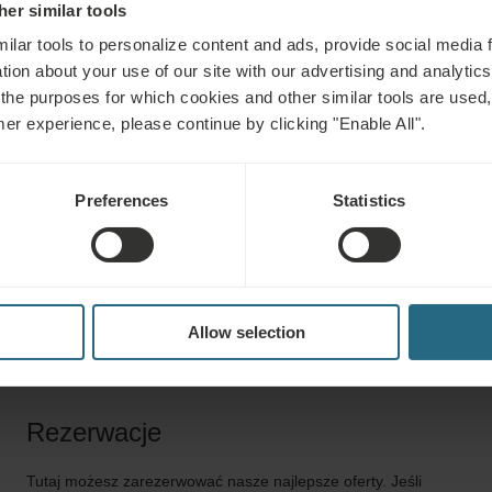
tkanki łącznej. S
er similar tools
organizmu przez s
ilar tools to personalize content and ads, provide social media 
tion about your use of our site with our advertising and analytics 
łącznej. Dzięki s
 the purposes for which cookies and other similar tools are used,
chemicznych i ogr
mer experience, please continue by clicking "Enable All".
szczypanie nerwó
ogólnie zwiększo
Preferences
Statistics
Allow selection
Rezerwacje
Tutaj możesz zarezerwować nasze najlepsze oferty. Jeśli