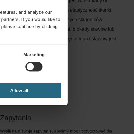
iarkowy składnik wody mineralnej jest wchłaniany do
kórę i jeszcze bardziej zwiększa elastyczność tkanki
features, and analyze our
partners. If you would like to
ynergii siły mechanicznej, naturalnych składników
 please continue by clicking
zewania, bolesne skurcze mięśni, blokady stawów lub
w są łagodzone, a ruchomość kręgosłupa i stawów jest
na.
Marketing
Allow all
Zapytania
Wyślij nam swoje zapytanie, abyśmy mogli przygotować dla