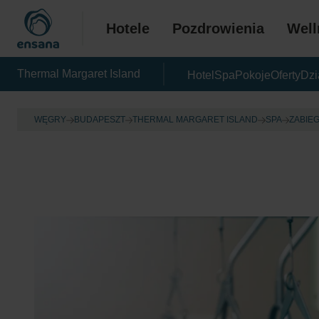
Hotele
Pozdrowienia
Well
Thermal Margaret Island
Hotel
Spa
Pokoje
Oferty
Dzi
WĘGRY
BUDAPESZT
THERMAL MARGARET ISLAND
SPA
ZABIE