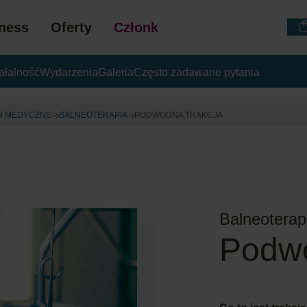
ness
Oferty
Członkostwo
ałalność
Wydarzenia
Galeria
Często zadawane pytania
VOUCHERY PODA
GI MEDYCZNE
BALNEOTERAPIA
PODWODNA TRAKCJA
Balneoterap
Podwo