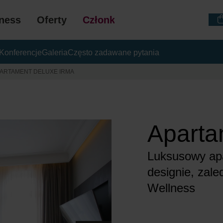
ness
Oferty
Członkostwo
Konferencje
Galeria
Często zadawane pytania
VOUCHERY PODA
ARTAMENT DELUXE IRMA
Aparta
Luksusowy ap
designie, zal
Wellness