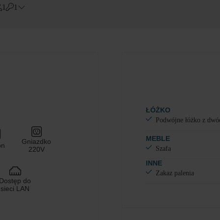
1
1
Errors?
Pokój
#
1
Dorośli
Dzieci
Dodaj pokój
ŁÓŻKO
Podwójne łóżko z dwó
MEBLE
Gniazdko
on
Szafa
220V
INNE
Zakaz palenia
Dostęp do
sieci LAN