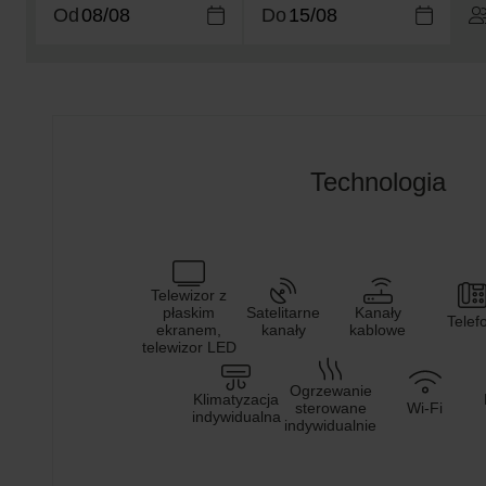
Od
Do
Technologia
Telewizor z
płaskim
Satelitarne
Kanały
Telef
ekranem,
kanały
kablowe
telewizor LED
Ogrzewanie
Klimatyzacja
sterowane
Wi-Fi
indywidualna
indywidualnie