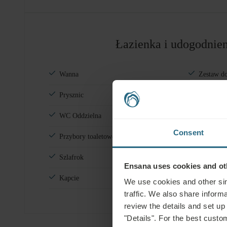
Łazienka i udogodnien
Wanna
Zestaw do
Prysznic
Zestaw do
obcasie
WC Oddzielna
Deska do
Consent
Przybory toaletowe
Suszarka
Szlafrok
Ensana uses cookies and oth
Kapcie
We use cookies and other sim
traffic. We also share informa
review the details and set up
"Details". For the best custo