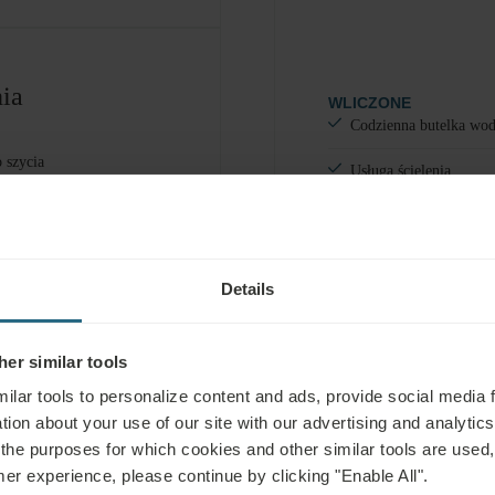
ia
WLICZONE
Codzienna butelka wo
 szycia
Usługa ścielenia
 czyszczenia butów na
W CENĘ ZA OPŁATĄ
Pralnia
 prasowania
Minibar
Details
 do włosów
er similar tools
ilar tools to personalize content and ads, provide social media 
tion about your use of our site with our advertising and analytics 
 the purposes for which cookies and other similar tools are used,
mer experience, please continue by clicking "Enable All".