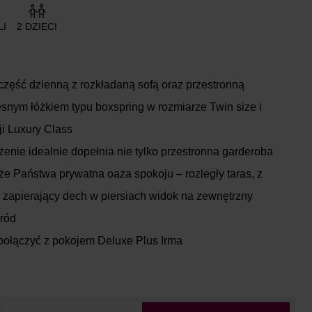
LI
2 DZIECI
część dzienną z rozkładaną sofą oraz przestronną
snym łóżkiem typu boxspring w rozmiarze Twin size i
i Luxury Class
nie idealnie dopełnia nie tylko przestronna garderoba
akże Państwa prywatna oaza spokoju – rozległy taras, z
ę zapierający dech w piersiach widok na zewnętrzny
gród
ołączyć z pokojem Deluxe Plus Irma