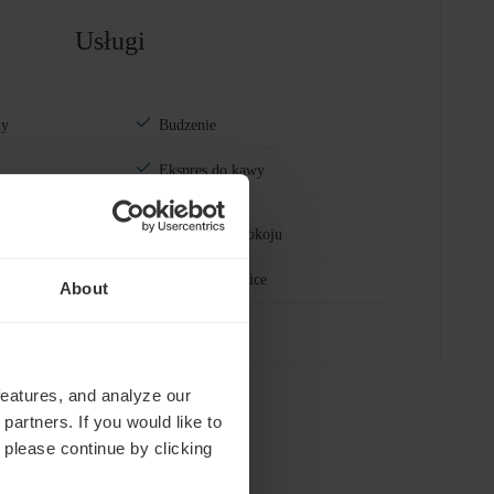
Usługi
dy
Budzenie
Ekspres do kawy
Śniadanie w pokoju
24h room service
About
features, and analyze our
partners. If you would like to
 please continue by clicking