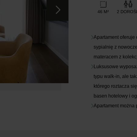
46 M²
2 DOROŚ
Apartament oferuje 
sypialnię z nowocze
materacem z kolekcj
Luksusowe wyposaże
typu walk-in, ale t
którego roztacza si
basen hotelowy i o
Apartament można p