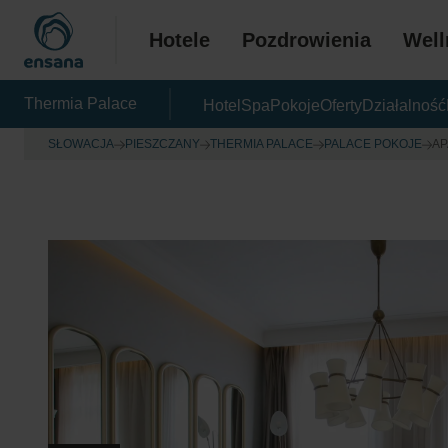
Hotele
Pozdrowienia
Well
Thermia Palace
Hotel
Spa
Pokoje
Oferty
Działalność
SŁOWACJA
PIESZCZANY
THERMIA PALACE
PALACE POKOJE
AP