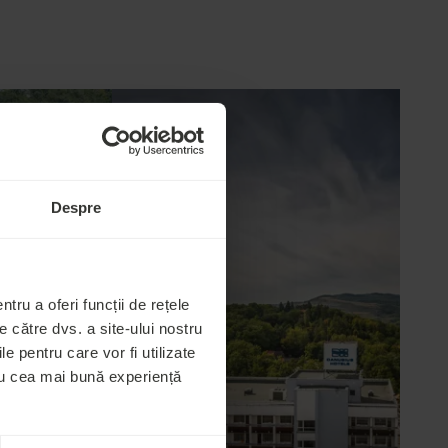
Despre
tru a oferi funcții de rețele
 către dvs. a site-ului nostru
le pentru care vor fi utilizate
tru cea mai bună experiență