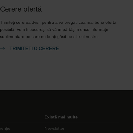
Cerere ofertă
Trimiteți cererea dvs., pentru a vă pregăti cea mai bună ofertă
posibilă. Vom fi bucuroși să vă împărtășim orice informații
suplimentare pe care nu le-ați găsit pe site-ul nostru.
TRIMITEȚI O CERERE
Există mai multe
venție
Newsletter