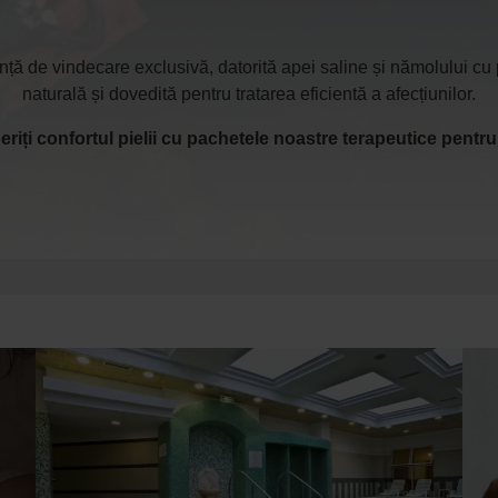
ță de vindecare exclusivă, datorită apei saline și nămolului cu p
naturală și dovedită pentru tratarea eficientă a afecțiunilor.
iți confortul pielii cu pachetele noastre terapeutice pentru