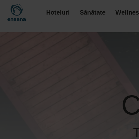
Hoteluri
Sănătate
Wellnes
C
T