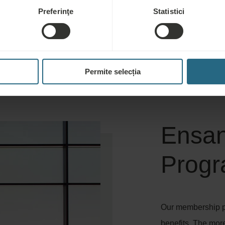
Ursina
Preferinţe
Statistici
Rezervați de la 61 €
Permite selecția
Ensan
Prog
Our membership pr
benefits. The mor