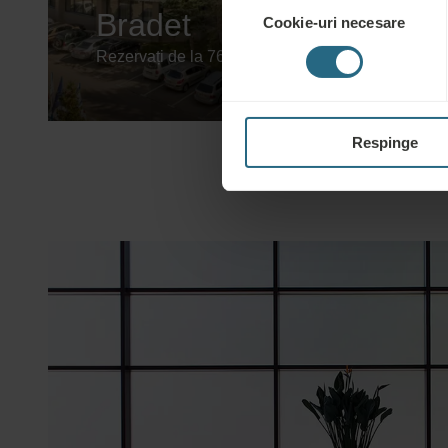
Bradet
Cookie-uri necesare
consimțământului
Rezervați de la 76 €
Respinge