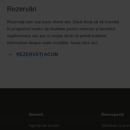
Rezervări
Rezervați cele mai bune oferte aici. Dacă doriți să vă înscrieți
în programul nostru de loialitate pentru reduceri și beneficii
suplimentare sau pur și simplu doriți să primiți buletine
informative despre toate noutățile, faceți click aici.
REZERVAȚI ACUM
Servicii
Descoperiți
Agenții de turism
Sănătate și pre