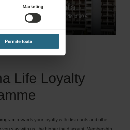
Sovata
Marketing
Rezervați de la 80 €
Permite toate
a Life Loyalty
ramme
ogram rewards your loyalty with discounts and other
e you stay with us, the higher the discount. Membership