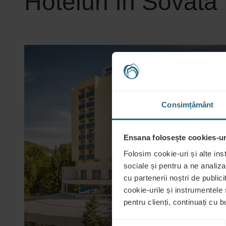
Hoteluri în Sovata
Consimțământ
Ensana folosește cookies-uri
Folosim cookie-uri și alte ins
sociale și pentru a ne analiza
cu partenerii noștri de publicit
cookie-urile și instrumentele
pentru clienți, continuați cu bu
Selecția