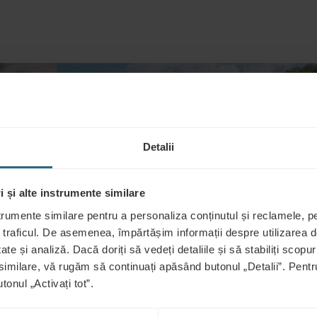
Detalii
 și alte instrumente similare
trumente similare pentru a personaliza conținutul și reclamele, pen
 traficul. De asemenea, împărtășim informații despre utilizarea de
ate și analiză. Dacă doriți să vedeți detaliile și să stabiliți scopuri
 similare, vă rugăm să continuați apăsând butonul „Detalii”. Pen
tonul „Activați tot”.