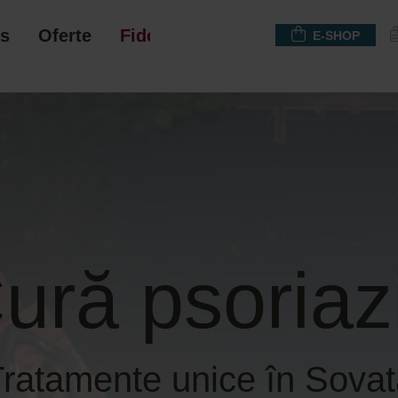
s
Oferte
Fidelizare
E-SHOP
ură psoriaz
ratamente unice în Sova