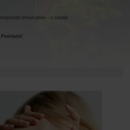
roprietăți remarcabile – o soluție
 Psoriazis!