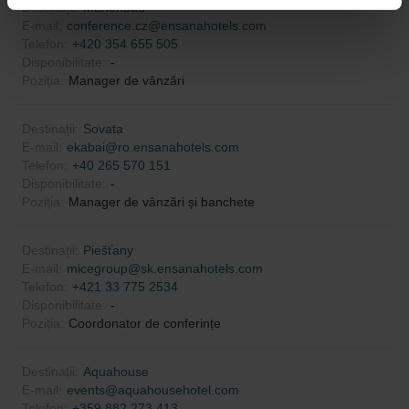
Destinații
:
Marienbad
E-mail
:
conference.cz@ensanahotels.com
Telefon
:
+420 354 655 505
Disponibilitate
:
-
Poziția
:
Manager de vânzări
Destinații
:
Sovata
E-mail
:
ekabai@ro.ensanahotels.com
Telefon
:
+40 265 570 151
Disponibilitate
:
-
Poziția
:
Manager de vânzări și banchete
Destinații
:
Piešťany
E-mail
:
micegroup@sk.ensanahotels.com
Telefon
:
+421 33 775 2534
Disponibilitate
:
-
Poziția
:
Coordonator de conferințe
Destinații
:
Aquahouse
E-mail
:
events@aquahousehotel.com
Telefon
:
+359 882 273 413