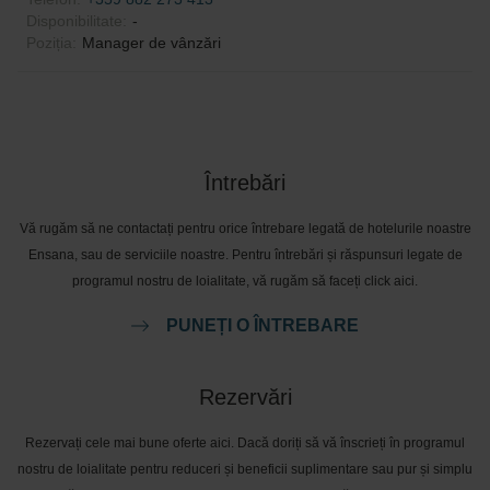
Disponibilitate
:
-
Poziția
:
Manager de vânzări
Întrebări
Vă rugăm să ne contactați pentru orice întrebare legată de hotelurile noastre
Ensana, sau de serviciile noastre. Pentru întrebări și răspunsuri legate de
programul nostru de loialitate, vă rugăm să faceți click aici.
PUNEȚI O ÎNTREBARE
Rezervări
Rezervați cele mai bune oferte aici. Dacă doriți să vă înscrieți în programul
nostru de loialitate pentru reduceri și beneficii suplimentare sau pur și simplu