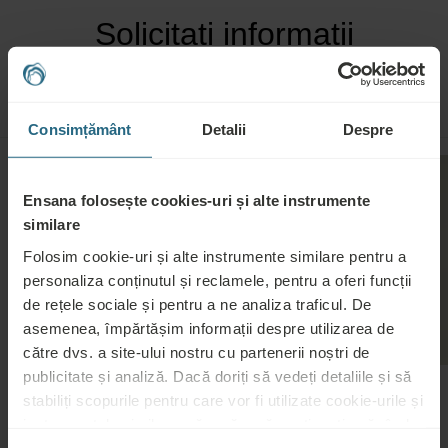
Solicitați informații
HOTELURI PENTRU CONFERINȚE
NUNȚI
Consimțământ
Detalii
Despre
Ensana folosește cookies-uri și alte instrumente
similare
Folosim cookie-uri și alte instrumente similare pentru a
personaliza conținutul și reclamele, pentru a oferi funcții
de rețele sociale și pentru a ne analiza traficul. De
asemenea, împărtășim informații despre utilizarea de
către dvs. a site-ului nostru cu partenerii noștri de
publicitate și analiză. Dacă doriți să vedeți detaliile și să
stabiliți scopurile pentru care vor fi utilizate cookie-urile și
Hoteluri pentru conferințe
instrumentele similare, vă rugăm să continuați apăsând
Organizați-vă conferința într-unul dintre frumoasele locații
butonul „Detalii”. Pentru cea mai bună experiență pentru