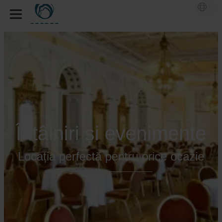
Întâlniri și evenimente
Locația perfectă pentru orice ocazie