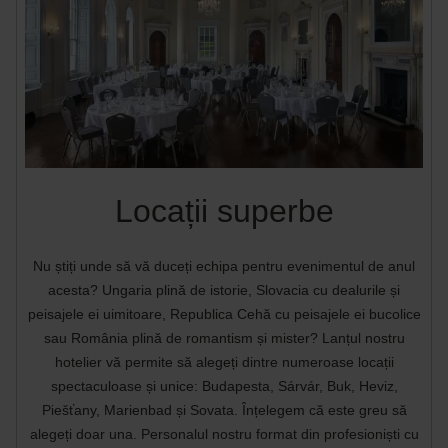
Locații superbe
Nu știți unde să vă duceți echipa pentru evenimentul de anul
acesta? Ungaria plină de istorie, Slovacia cu dealurile și
peisajele ei uimitoare, Republica Cehă cu peisajele ei bucolice
sau România plină de romantism și mister? Lanțul nostru
hotelier vă permite să alegeți dintre numeroase locații
spectaculoase și unice: Budapesta, Sárvár, Buk, Heviz,
Piešťany, Marienbad și Sovata. Înțelegem că este greu să
alegeți doar una. Personalul nostru format din profesioniști cu