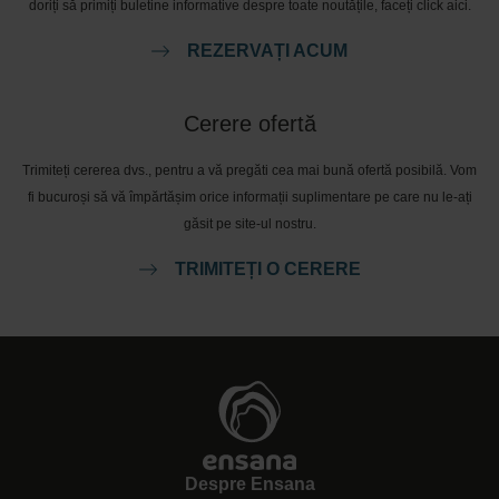
doriți să primiți buletine informative despre toate noutățile, faceți click aici.
REZERVAȚI ACUM
Cerere ofertă
Trimiteți cererea dvs., pentru a vă pregăti cea mai bună ofertă posibilă. Vom
fi bucuroși să vă împărtășim orice informații suplimentare pe care nu le-ați
găsit pe site-ul nostru.
TRIMITEȚI O CERERE
Despre Ensana