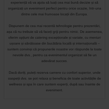
experiență vă va ajuta să luați cea mai bună decizie și să
organizați un eveniment perfect pentru orice ocazie, într-una
dintre cele mai frumoase locații din Europa.
Dispunem de cea mai recentă tehnologie pentru prezentări,
așa că nu trebuie să vă faceți griji pentru nimic. De asemenea,
oferim opțiuni de catering excepționale și variate, cu meniuri
ușoare și sănătoase din bucătăria locală și internațională –
suntem convinși că propunerile noastre vor răspunde la toate
nevoile dvs., pentru ca evenimentul organizat să fie un
adevărat succes.
Dacă doriți, puteți rezerva camere cu confort superior, unde
oaspeții dvs. se pot relaxa și beneficia de toate activitățile de
wellness și spa în care suntem experți, după sau înainte de
eveniment.