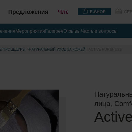
Предложения
Членство
E-SHOP
СЕ
ечения
Мероприятия
Галерея
Отзывы
Частые вопросы
Е ПРОЦЕДУРЫ
НАТУРАЛЬНЫЙ УХОД ЗА КОЖЕЙ
ACTIVE PURENESS
Натуральны
лица, Comf
Activ