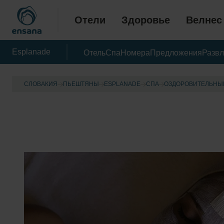
Отели
Здоровье
Велнес
Esplanade
Отель
Спа
Номера
Предложения
Развл
СЛОВАКИЯ
ПЬЕШТЯНЫ
ESPLANADE
CПА
OЗДОРОВИТЕЛЬНЫ