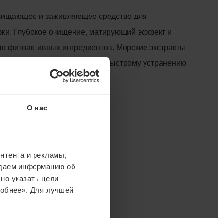
чищающее и заживляющее средство для
жи. Глубокое очищение, матирующий эффект и
ю фитоактивных ингредиентов. Морские экстракты
 загрязнения и способствуют быстрому устранению
 минут
О нас
нтента и рекламы,
едаем информацию об
но указать цели
робнее». Для лучшей