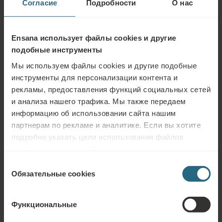
Согласие
Подробности
О нас
Очистить все фильтры
Ensana использует файлы cookies и другие
подобные инструменты
Мы используем файлы cookies и другие подобные
инструменты для персонализации контента и
рекламы, предоставления функций социальных сетей
Натуральный уход за кожей
и анализа нашего трафика. Мы также передаем
информацию об использовании сайта нашим
Массаж и ритуалы
партнерам по рекламе и аналитике. Если вы хотите
Active Pureness
подробно указать цели использования файлов
Скачать PDF обзор
cookies и других подобных инструментов нажмите
Индивидуальная терапия 25 мин.
Ароматический массаж
кнопку «Подробнее». Для лучшей работы сайта
Выбор
используйте кнопку «Разрешить всё».
Обязательные cookies
согласия
Индивидуальная терапия 50 мин.
Детокс тела
Задать вопрос
Функциональные
Индивидуальная терапия 75 мин