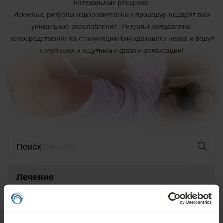
натуральных ресурсов.
Искусные ритуалы оздоровительных процедур подарят вам
уникальное расслабление. Ритуалы направлены
непосредственно на стимуляцию блуждающего нерва и ведут
к глубоким и ощутимым фазам релаксации!
Поиск
Лечение
Любая категория