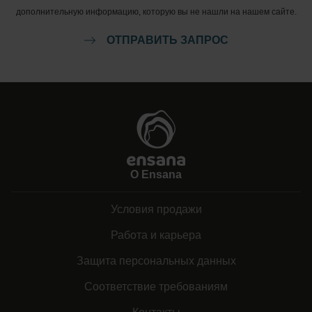
дополнительную информацию, которую вы не нашли на нашем сайте.
ОТПРАВИТЬ ЗАПРОС
Nature of Men - Energising Treatment
Nature of Men - Freshness Boost
Relax & Move
О Ensana
Remedy
Условия продажи
Sublime Skin
Работа и карьера
Защита персональных данных
Sublime Skin Eye Intensive
Соответствие требованиям
Tranquillity Pro Sleep Massage