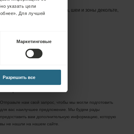
 зоны декольте) или
но указать цели
рячих компрессов для ног, лица, шеи и зоны декольте,
робнее». Для лучшей
Маркетинговые
Разрешить все
Запрос
Отправьте нам свой запрос, чтобы мы могли подготовить
для вас наилучшее предложение. Мы будем рады
предоставить вам дополнительную информацию, которую
вы не нашли на нашем сайте.