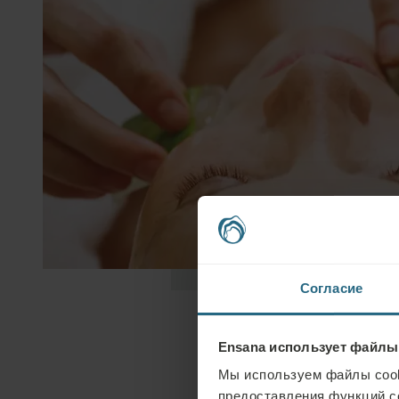
Согласие
Ensana использует файлы
Мы используем файлы cook
предоставления функций с