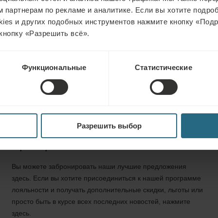
(для лица, шеи и
 партнерам по рекламе и аналитике. Если вы хотите подроб
80 минут (для го
kies и других подобных инструментов нажмите кнопку «Под
массажа рук).
кнопку «Разрешить всё».
Функциональные
Статистические
Разрешить выбор
Бронирование
Вы можете забронировать наши лучшие предложения
здесь. Если вы хотите присоединиться к нашей программе
лояльности и получать дополнительные скидки, льготы или
просто быть в курсе всех последних новостей, нажмите
здесь.