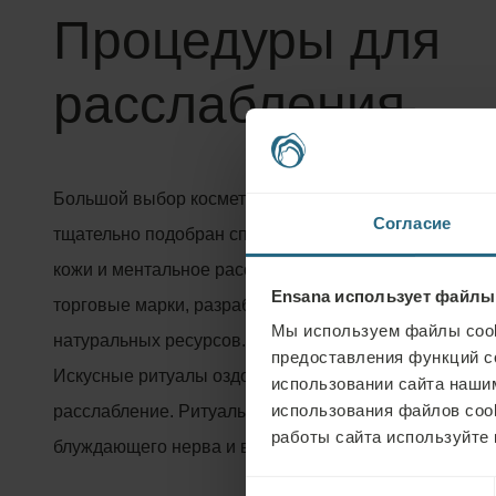
Процедуры для
расслабления
Большой выбор косметических и оздоровительных про
Согласие
тщательно подобран специалистами. Все процедуры
кожи и ментальное расслабление. Для процедур мы 
Ensana использует файлы
торговые марки, разработанные с использованием 
Мы используем файлы cook
натуральных ресурсов.
предоставления функций с
Искусные ритуалы оздоровительных процедур подар
использовании сайта нашим
использования файлов coo
расслабление. Ритуалы направлены непосредственн
работы сайта используйте 
блуждающего нерва и ведут к глубоким и ощутимым 
Выбор