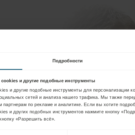
цедур в отеле Pro Patria
Подробности
 направлены на потребности
используем собственные
 cookies и другие подобные инструменты
наших собственных
ies и другие подобные инструменты для персонализации ко
оциальных сетей и анализа нашего трафика. Мы также пер
ят вам уникальное
 партнерам по рекламе и аналитике. Если вы хотите подроб
kies и других подобных инструментов нажмите кнопку «Под
о на стимуляцию
кнопку «Разрешить всё».
фазам релаксации!