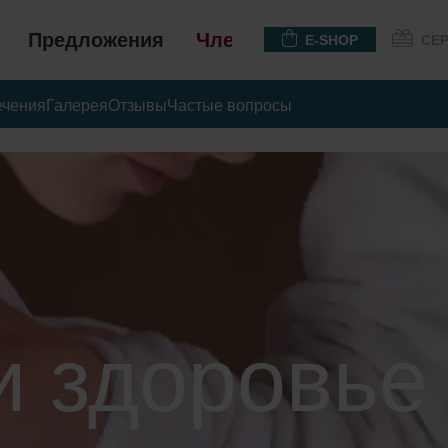
Предложения
Членство
E-SHOP
СЕ
ечения
Галерея
Отзывы
Частые вопросы
и здоровье