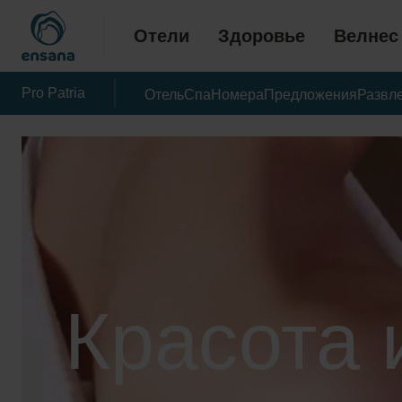
Отели
Здоровье
Велнес
Pro Patria
Отель
Спа
Номера
Предложения
Развл
Красота 