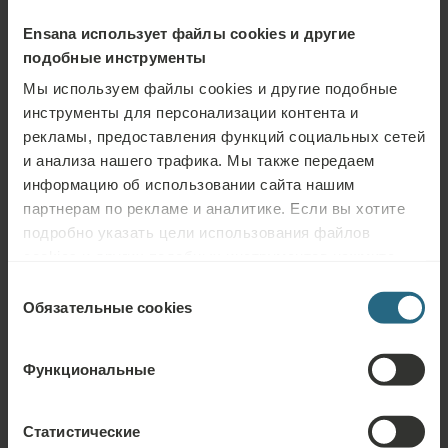
Ensana использует файлы cookies и другие
подобные инструменты
Мы используем файлы cookies и другие подобные
инструменты для персонализации контента и
рекламы, предоставления функций социальных сетей
и анализа нашего трафика. Мы также передаем
информацию об использовании сайта нашим
партнерам по рекламе и аналитике. Если вы хотите
подробно указать цели использования файлов
cookies и других подобных инструментов нажмите
кнопку «Подробнее». Для лучшей работы сайта
Выбор
используйте кнопку «Разрешить всё».
Обязательные cookies
согласия
Задать вопрос
Пожалуйста, свяжитесь с нами по любому вопросу, связанному с
Функциональные
нашими отелями Ensana или услугами. Вопросы и ответы, связанные с
нашей программой лояльности, можно найти здесь.
Статистические