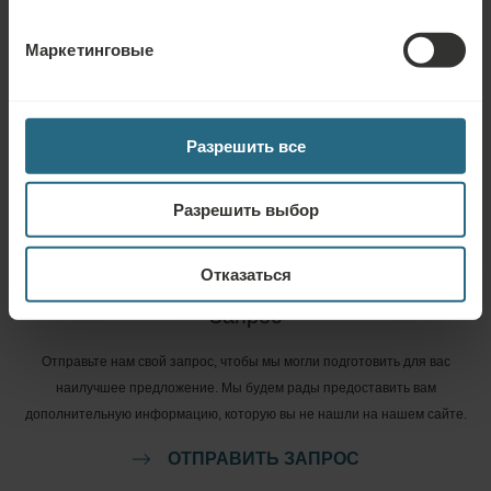
ЗАДАТЬ ВОПРОС
Маркетинговые
Бронирование
Вы можете забронировать наши лучшие предложения здесь. Если вы
Разрешить все
хотите присоединиться к нашей программе лояльности и получать
дополнительные скидки, льготы или просто быть в курсе всех последних
новостей, нажмите здесь.
Разрешить выбор
ЗАБРОНИРОВАТЬ СЕЙЧАС
Отказаться
Запрос
Отправьте нам свой запрос, чтобы мы могли подготовить для вас
наилучшее предложение. Мы будем рады предоставить вам
дополнительную информацию, которую вы не нашли на нашем сайте.
ОТПРАВИТЬ ЗАПРОС