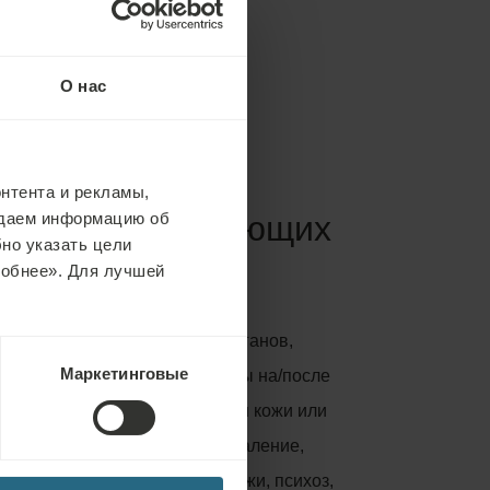
О нас
нтента и рекламы,
няться в следующих
едаем информацию об
но указать цели
робнее». Для лучшей
ги, любая трансплантация органов,
Маркетинговые
изма в любом месте, пациенты на/после
 или иммунотерапии, инфекции кожи или
пература, любое острое воспаление,
ные язвы и другие дефекты кожи, психоз,