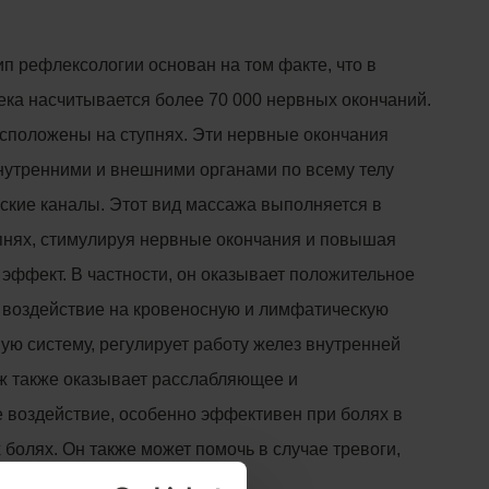
п рефлексологии основан на том факте, что в
ека насчитывается более 70 000 нервных окончаний.
асположены на ступнях. Эти нервные окончания
нутренними и внешними органами по всему телу
еские каналы. Этот вид массажа выполняется в
пнях, стимулируя нервные окончания и повышая
эффект. В частности, он оказывает положительное
воздействие на кровеносную и лимфатическую
ую систему, регулирует работу желез внутренней
ж также оказывает расслабляющее и
воздействие, особенно эффективен при болях в
 болях. Он также может помочь в случае тревоги,
ресса.