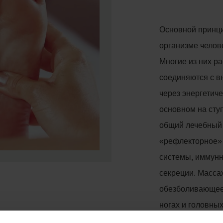
Основной принци
организме челов
Многие из них р
соединяются с в
через энергетич
основном на сту
общий лечебный 
«рефлекторное» 
системы, иммунн
секреции. Масса
обезболивающее 
ногах и головных
бессонницы и ст