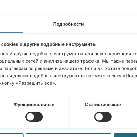
Подробности
ИЯ
 cookies и другие подобные инструменты
ies и другие подобные инструменты для персонализации ко
Не может приме
оциальных сетей и анализа нашего трафика. Мы также пер
 партнерам по рекламе и аналитике. Если вы хотите подроб
случаях:
kies и других подобных инструментов нажмите кнопку «Под
литация после травм и
кнопку «Разрешить всё».
некоторые
свежий или недавний перелом но
синдром, дисменорея
Функциональные
Статистические
кардиостимулятор сердца, аневр
химиотерапии, лучевой терапии
других органов, повышенная тем
эпилепсия, острый тромбоз, нож