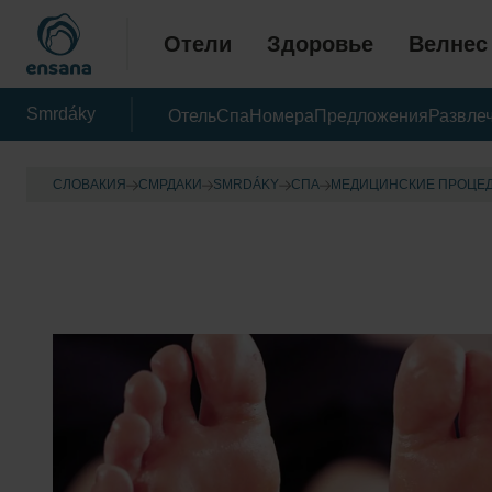
Отели
Здоровье
Велнес
Smrdáky
Отель
Спа
Номера
Предложения
Развле
СЛОВАКИЯ
СМРДАКИ
SMRDÁKY
CПА
МЕДИЦИНСКИЕ ПРОЦЕ