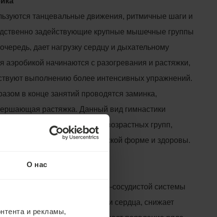
бика
льзуются танцевальные движения, ритмичные шаги и
едственно задействующие крупные мышечные группы
ю очередь, дает нагрузку сердцу и дыхательному
ия аэробикой начинаются с разогревания и растяжки,
ствуют выполнению более интенсивных упражнений.
азом в конце занятий проводятся заминка,
вершающая растяжка. Данный вид гимнастики
едставителей более молодых возрастных групп,
 находятся в хорошей физической форме и здоровы.
О нас
 влияние аэробики
егулярная тренировка сердечно-сосудистой системы
развития ишемической болезни сердца, снижает
нтента и рекламы,