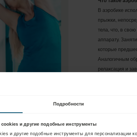
Что такое аэро
В аэробике испо
прыжки, непоср
тела, что, в сво
аппарату. Занят
которые предше
Аналогичным обр
релаксация и за
подходит для пр
которые в целом
Подробности
Положительное
Доказано, что р
 cookies и другие подобные инструменты
уменьшает риск 
ies и другие подобные инструменты для персонализации ко