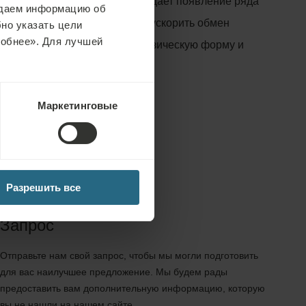
ает сбросить вес и предотвращает появление ряда
едаем информацию об
ий. Кроме того, это помогает ускорить обмен
но указать цели
робнее». Для лучшей
изме. Это улучшает общую физическую форму и
оение.
Маркетинговые
Разрешить все
Запрос
Отправьте нам свой запрос, чтобы мы могли подготовить
для вас наилучшее предложение. Мы будем рады
предоставить вам дополнительную информацию, которую
вы не нашли на нашем сайте.