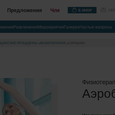
Предложения
Членство
E-SHOP
СЕ
ожения
Развлечения
Мероприятия
Галерея
Частые вопросы
ИЦИНСКИЕ ПРОЦЕДУРЫ
ФИЗИОТЕРАПИЯ
АЭРОБИКА
Физиотерап
Аэро