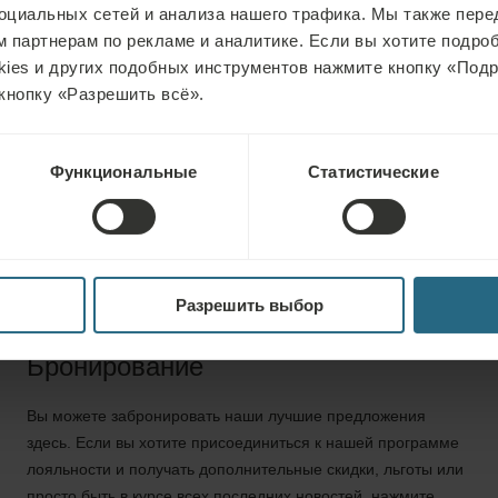
давление, помог
оциальных сетей и анализа нашего трафика. Мы также пер
других заболеван
 партнерам по рекламе и аналитике. Если вы хотите подроб
kies и других подобных инструментов нажмите кнопку «Под
веществ в орган
кнопку «Разрешить всё».
повышает настр
Функциональные
Статистические
Разрешить выбор
Бронирование
Вы можете забронировать наши лучшие предложения
здесь. Если вы хотите присоединиться к нашей программе
лояльности и получать дополнительные скидки, льготы или
просто быть в курсе всех последних новостей, нажмите