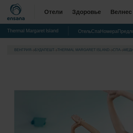
Отели
Здоровье
Велнес
Thermal Margaret Island
Отель
Спа
Номера
Предл
ВЕНГРИЯ
БУДАПЕШТ
THERMAL MARGARET ISLAND
CПА
МЕД