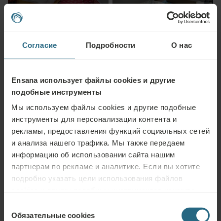
Согласие
Подробности
О нас
Ensana использует файлы cookies и другие
подобные инструменты
Мы используем файлы cookies и другие подобные
инструменты для персонализации контента и
рекламы, предоставления функций социальных сетей
и анализа нашего трафика. Мы также передаем
информацию об использовании сайта нашим
партнерам по рекламе и аналитике. Если вы хотите
подробно указать цели использования файлов
cookies и других подобных инструментов нажмите
кнопку «Подробнее». Для лучшей работы сайта
Выбор
используйте кнопку «Разрешить всё».
Обязательные cookies
согласия