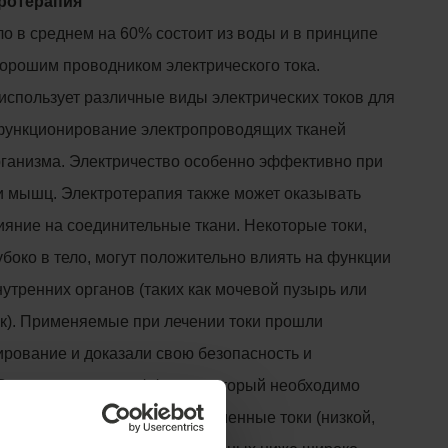
тротерапия
ло в среднем на 60% состоит из воды и в принципе
хорошим проводником электрического тока.
использует различные виды электрических токов для
функционирование электропроводящих тканей
рганизма. Электричество особенно эффективно при
и мышц. Электротерапия также может оказывать
ияние на соединительные ткани. Некоторые токи,
боко в тело, могут положительно влиять на функции
утренних органов (таких как мочевой пузырь или
к). Применяемые при лечении токи прошли
ирование и доказали свою безопасность и
В зависимости от эффекта, который необходимо
ользуем постоянные или переменные токи (низкой,