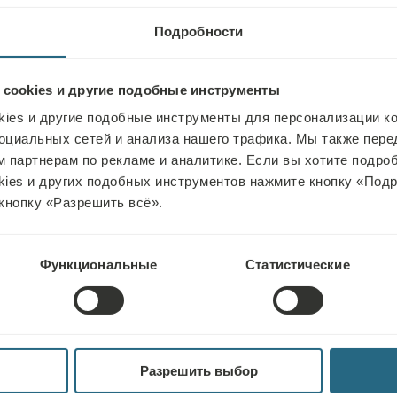
средней или выс
используемых то
Подробности
применяются на 
физиотерапевтов
 cookies и другие подобные инструменты
ies и другие подобные инструменты для персонализации ко
оциальных сетей и анализа нашего трафика. Мы также пер
Положительное
 партнерам по рекламе и аналитике. Если вы хотите подроб
Электрические т
kies и других подобных инструментов нажмите кнопку «Под
тканей, оказыва
кнопку «Разрешить всё».
боли, релаксаци
тканей, улучшен
Функциональные
Статистические
иммунитета, уме
электротерапии з
амплитудной моду
Разрешить выбор