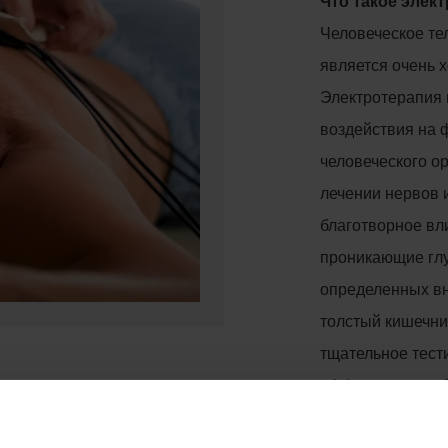
Что такое элек
Человеческое те
является очень 
Электротерапия 
воздействия на 
человеческого о
лечении нервов 
благотворное вл
проникающие глу
определенных вн
толстый кишечни
тщательное тест
эффективность. 
достичь, мы исп