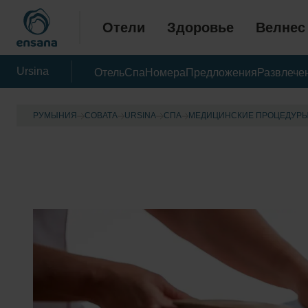
Отели
Здоровье
Велнес
Ursina
Отель
Спа
Номера
Предложения
Развлече
РУМЫНИЯ
СОВАТА
URSINA
CПА
МЕДИЦИНСКИЕ ПРОЦЕДУР