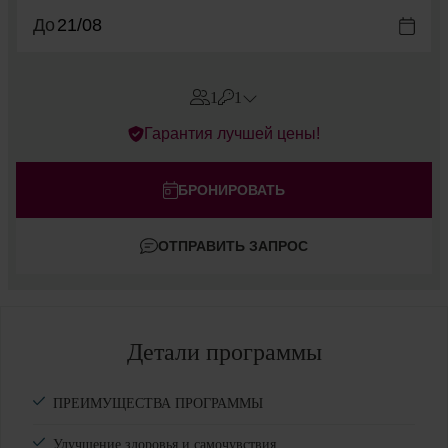
До
1
1
Errors?
Гарантия лучшей цены!
Номера
#
1
Взрослые
БРОНИРОВАТЬ
Дети
ОТПРАВИТЬ ЗАПРОС
Добавить комнату
Детали программы
ПРЕИМУЩЕСТВА ПРОГРАММЫ
Улучшение здоровья и самочувствия