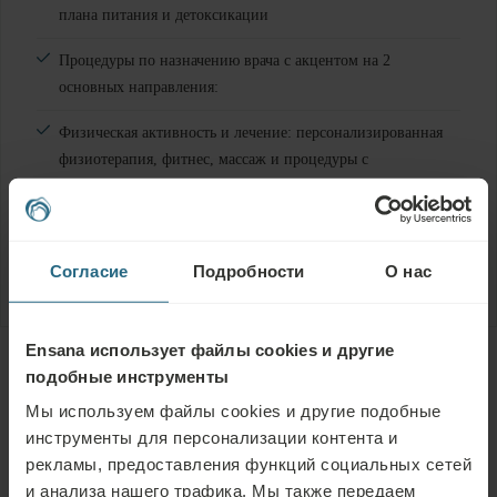
плана питания и детоксикации
Процедуры по назначению врача с акцентом на 2
основных направления:
Физическая активность и лечение: персонализированная
физиотерапия, фитнес, массаж и процедуры с
использованием природных оздоровительных ресурсов
Питание: обучение, комплекс консультаций, питьевое
лечение, расчёт вашего базального метаболизма
Согласие
Подробности
О нас
Ensana использует файлы cookies и другие
Для кого предназначено
подобные инструменты
Мы используем файлы cookies и другие подобные
Хотите держать свой вес под контролем или избавиться
инструменты для персонализации контента и
от нездоровых привычек в еде? Наши эксперты помогут
Услуги отеля
рекламы, предоставления функций социальных сетей
вам найти наиболее подходящий путь решения этих
и анализа нашего трафика. Мы также передаем
проблем. Для достижения наилучших и устойчивых