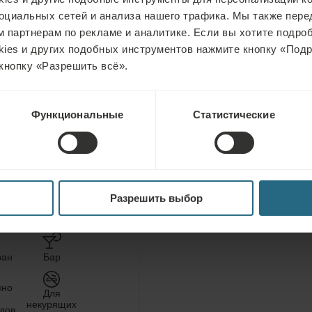
лючает в себя следующие процедуры:
оциальных сетей и анализа нашего трафика. Мы также пер
 партнерам по рекламе и аналитике. Если вы хотите подроб
ссейн), 1x частичное грязевое обертывание
kies и других подобных инструментов нажмите кнопку «Под
ссейн), 1x частичное грязевое обертывание, 1x гидротерап
кнопку «Разрешить всё».
ссейн), 1x частичное грязевое обертывание, 1x гидротерапи
ассейн), 1x частичное грязевое обертывание, 1x гидротерап
Бесплатное посещени
Функциональные
Статистические
ассейн), 1x частичное грязевое обертывание, 1x гидротерап
и саун отеля
Бесплатное посещени
залов отеля
Разрешить выбор
оровительные
услуги
ран
Бар
пно
Для
некурящих
дов