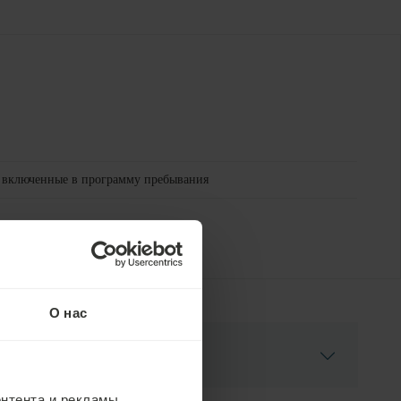
 включенные в программу пребывания
О нас
нтента и рекламы,