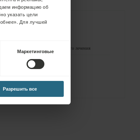
едаем информацию об
но указать цели
робнее». Для лучшей
ия
Бесплатные услуги
я, 1x классический массаж - частичный
ия, 1x классический массаж - частичный
е спа-зоны
Курс питьевого лечения
Маркетинговые
ия, 1x классический массаж - частичный, 1x
е фитнес-
Разрешить все