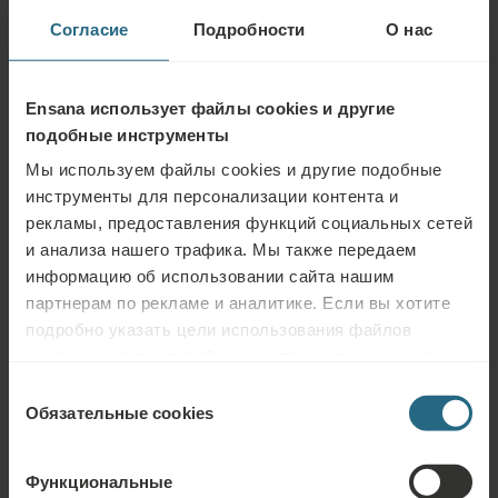
Согласие
Подробности
О нас
Ensana использует файлы cookies и другие
подобные инструменты
Мы используем файлы cookies и другие подобные
инструменты для персонализации контента и
рекламы, предоставления функций социальных сетей
и анализа нашего трафика. Мы также передаем
информацию об использовании сайта нашим
Thermia Palace
партнерам по рекламе и аналитике. Если вы хотите
Пиестаны, Словакия
подробно указать цели использования файлов
cookies и других подобных инструментов нажмите
кнопку «Подробнее». Для лучшей работы сайта
Выбор
используйте кнопку «Разрешить всё».
Обязательные cookies
согласия
Функциональные