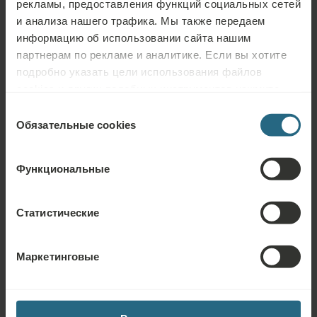
рекламы, предоставления функций социальных сетей
отелях ensana
и анализа нашего трафика. Мы также передаем
информацию об использовании сайта нашим
партнерам по рекламе и аналитике. Если вы хотите
подробно указать цели использования файлов
cookies и других подобных инструментов нажмите
кнопку «Подробнее». Для лучшей работы сайта
Выбор
используйте кнопку «Разрешить всё».
Обязательные cookies
согласия
Функциональные
Статистические
Hvězda
Марианские Лазни, Чешская Республика
Маркетинговые