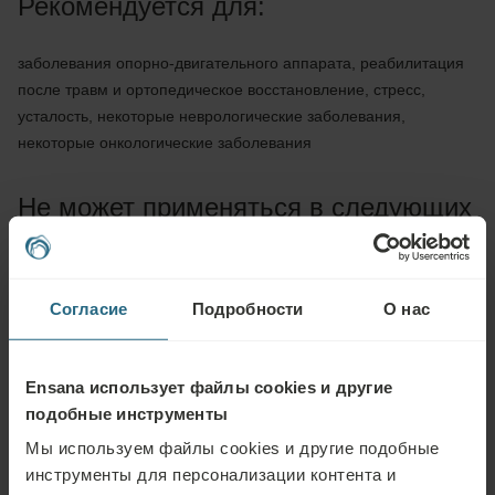
Рекомендуется для:
заболевания опорно-двигательного аппарата, реабилитация
после травм и ортопедическое восстановление, стресс,
усталость, некоторые неврологические заболевания,
некоторые онкологические заболевания
Не может применяться в следующих
случаях:
инфекционные заболевания, повышенная температура,
Согласие
Подробности
О нас
острое воспаление, одышка, сердечная недостаточность,
беременность, лабильный диабет или артериальное
давление, психоз, употребление алкоголя или наркотиков,
Ensana использует файлы cookies и другие
потеря двигательной способности
подобные инструменты
Мы используем файлы cookies и другие подобные
инструменты для персонализации контента и
Пилатес доступен в 4