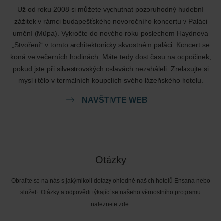
Už od roku 2008 si můžete vychutnat pozoruhodný hudební
zážitek v rámci budapešťského novoročního koncertu v Paláci
umění (Müpa). Vykročte do nového roku poslechem Haydnova
„Stvoření“ v tomto architektonicky skvostném paláci. Koncert se
koná ve večerních hodinách. Máte tedy dost času na odpočinek,
pokud jste při silvestrovských oslavách nezaháleli. Zrelaxujte si
mysl i tělo v termálních koupelích svého lázeňského hotelu.
NAVŠTIVTE WEB
Otázky
Obraťte se na nás s jakýmikoli dotazy ohledně našich hotelů Ensana nebo
služeb. Otázky a odpovědi týkající se našeho věrnostního programu
naleznete zde.