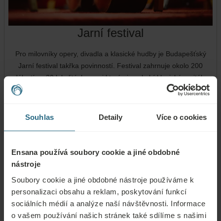
Jarní festival
Pro milovníky opery, divadla a klasické hudby je Budapešťský
Jarní festival takřka povinností. Festival zahrnuje okolo 200
událostí ve 30 lokalitách, mezi kterými nechybí klasické recitály a
recitály v kostele, koncerty, opery, operety, divadelní představení
a taneční vystoupení. Samozřejmostí jsou také jazzové a folkové
koncerty, filmové projekce a nejrůznější výstavy.
Souhlas
Detaily
Více o cookies
NAVŠTIVTE WEB
Ensana používá soubory cookie a jiné obdobné
nástroje
Soubory cookie a jiné obdobné nástroje používáme k
personalizaci obsahu a reklam, poskytování funkcí
sociálních médií a analýze naší návštěvnosti. Informace
o vašem používání našich stránek také sdílíme s našimi