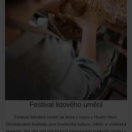
Festival lidového umění
Festival lidového umění se koná v srpnu v Hradní čtvrti.
Středobodem festivalu jsou maďarská kultura, folklór a umělecká
řemesla. Svá díla zde představují nejznámější maďarští umělci a