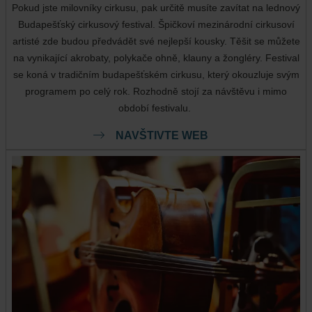
Pokud jste milovníky cirkusu, pak určitě musíte zavítat na lednový
Budapešťský cirkusový festival. Špičkoví mezinárodní cirkusoví
artisté zde budou předvádět své nejlepší kousky. Těšit se můžete
na vynikající akrobaty, polykače ohně, klauny a žongléry. Festival
se koná v tradičním budapešťském cirkusu, který okouzluje svým
programem po celý rok. Rozhodně stojí za návštěvu i mimo
období festivalu.
NAVŠTIVTE WEB