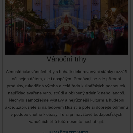
Vánoční trhy
Atmosférické vánoční trhy s bohatě dekorovanými stánky rozzáří
oči nejen dětem, ale i dospělým. Prodávají se zde přírodní
produkty, rukodělná výroba a celá řada kulinářských pochoutek,
například svařené víno, štrúdl a oblíbený trdelník nebo langoš.
Nechybí samozřejmě výstavy a nejrůznější kulturní a hudební
akce. Zabruslete si na ledovém kluzišti a poté si dopřejte odměnu
v podobě chutné klobásy. Tu si při návštěvě budapešťských
vánočních trhů totiž nesmíte nechat ujít.