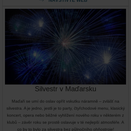
NAVŠTIVTE WEB
Silvestr v Maďarsku
Maďaři se umí do oslav opřít vskutku náramně – zvlášť na
silvestra. A je jedno, jestli je to party, čtyřchodové menu, klasický
koncert, opera nebo běžné vyhlížení nového roku v některém z
klubů – závěr roku se prostě oslavuje v té nejlepší atmosféře. A
co by to bylo za silvestra bez půlnočního ohňostroje!