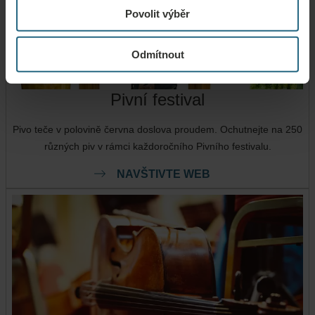
Povolit výběr
Odmítnout
Pivní festival
Pivo teče v polovině června doslova proudem. Ochutnejte na 250
různých piv v rámci každoročního Pivního festivalu.
NAVŠTIVTE WEB