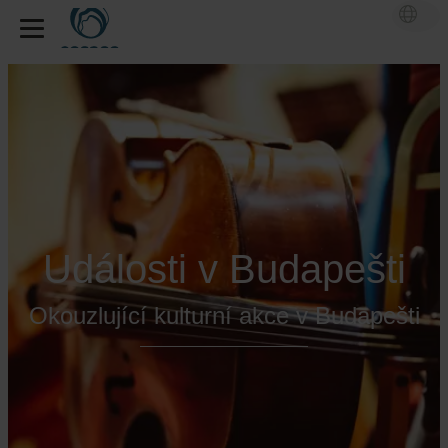
Události v Budapešti
Okouzlující kulturní akce v Budapešti