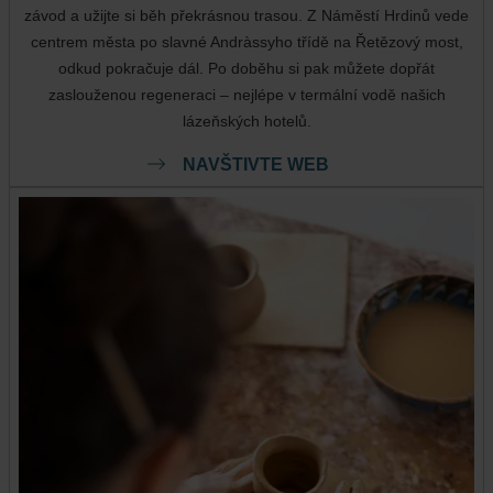
závod a užijte si běh překrásnou trasou. Z Náměstí Hrdinů vede
centrem města po slavné Andràssyho třídě na Řetězový most,
odkud pokračuje dál. Po doběhu si pak můžete dopřát
zaslouženou regeneraci – nejlépe v termální vodě našich
lázeňských hotelů.
NAVŠTIVTE WEB