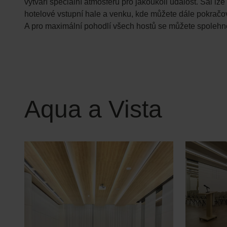
vytváří speciální atmosféru pro jakoukoli událost. Sál lz
hotelové vstupní hale a venku, kde můžete dále pokračo
A pro maximální pohodlí všech hostů se můžete spolehnout
Aqua a Vista