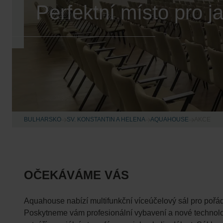
Perfektní místo pro ja
BULHARSKO
SV. KONSTANTIN A HELENA
AQUAHOUSE
AKCE
OČEKÁVÁME VÁS
Aquahouse nabízí multifunkční víceúčelový sál pro pořád
Poskytneme vám profesionální vybavení a nové technologie