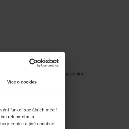
ké procedury v lázních Medical Spa centra
Více o cookies
chlé masáže
vání funkcí sociálních médií
šimi reklamními a
oubory cookie a jiné obdobné