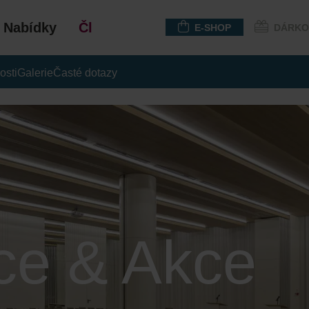
Nabídky
Členství
E-SHOP
DÁRKO
osti
Galerie
Časté dotazy
ce & Akce