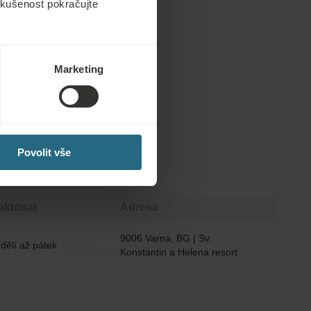
 zkušenost pokračujte
Marketing
Povolit vše
aktovat
Adresa
9006 Varna, BG | Sv. 
dělí až pátek
Konstantin a Helena resort