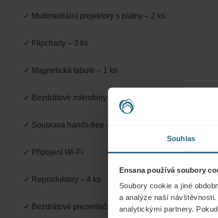
✓ Multimediální projektory s plátny – 2 ks
✓ Flipcharty – 3 ks
✓ Magnetická tabule – 1 ks
✓ Bezdrátové mikrofony – 4 ks
✓ Souprava hands-free – 1 ks
Souhlas
✓ Připojení Wi-Fi
Ensana používá soubory coo
✓ Reproduktory – 4 ks
Soubory cookie a jiné obdobn
a analýze naší návštěvnosti.
✓ Bezdrátové prezentační ovladače – 4 ks
analytickými partnery. Pokud 