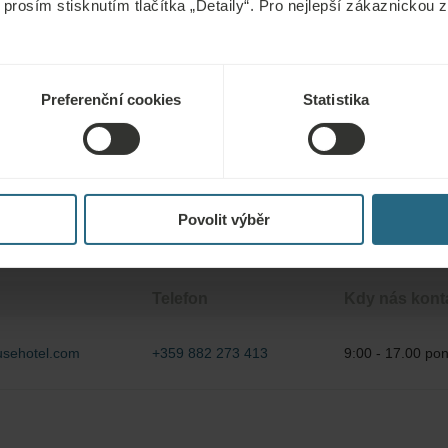
 prosím stisknutím tlačítka „Detaily“. Pro nejlepší zákaznickou
Preferenční cookies
Statistika
)
Povolit výběr
Telefon
Kdy nás kont
sehotel.com
+359 882 273 413
9:00 - 17.00 pon