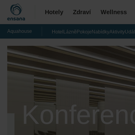
Hotely
Zdraví
Wellness
Aquahouse
Hotel
Lázně
Pokoje
Nabídky
Aktivity
Udál
Konferen