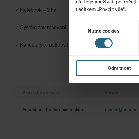
nástroje používat, pokračujte
tlačítkem „Povolit vše“.
✓ Notebook – 1 ks
Výběr
✓ Systém zatemňování
Nutné cookies
souhlasu
✓ Kancelářské potřeby (tužky, propisky, zápisníky, složky
Odmítnout
Kontaktujte nás
Email
Aquahouse Konference a akce
events@aquahou