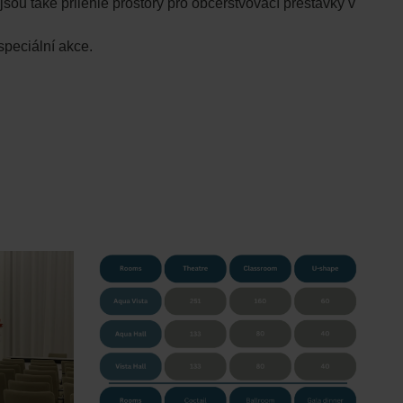
jsou také přilehlé prostory pro občerstvovací přestávky v
speciální akce.