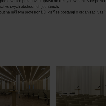
e podle vašich požadavků upravit do různých variant. K dispozici 
vat ve svých obchodních jednáních.
 na náš tým profesionálů, kteří se postarají o organizaci vaší 