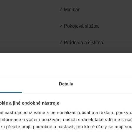
✓ Minibar
✓ Pokojová služba
✓ Prádelna a čistírna
✓ Transfer z/na letiště
✓ Relaxační, obnovující a holistic
Detaily
hotelu
✓ Přenosné masážní křesla pro ry
kie a jiné obdobné nástroje
é nástroje používáme k personalizaci obsahu a reklam, poskyto
 Informace o vašem používání našich stránek také sdílíme s na
si přejete projít podrobně a nastavit, pro které účely se mají s