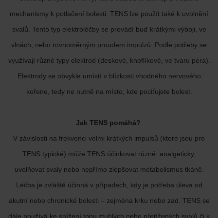
mechanismy k potlačení bolesti. TENS lze použít také k uvolnění
svalů. Tento typ elektroléčby se provádí buď krátkými výboji, ve
vlnách, nebo rovnoměrným proudem impulzů. Podle potřeby se
využívají různé typy elektrod (deskové, knoflíkové, ve tvaru pera).
Elektrody se obvykle umístí v blízkosti vhodného nervového
kořene, tedy ne nutně na místo, kde pociťujete bolest.
Jak TENS pomáhá?
V závislosti na frekvenci velmi krátkých impulsů (které jsou pro
TENS typické) může TENS účinkovat různě: analgeticky,
uvolňovat svaly nebo nepřímo zlepšovat metabolismus tkáně.
Léčba je zvláště účinná v případech, kdy je potřeba úleva od
akutní nebo chronické bolesti – zejména krku nebo zad. TENS se
dále používá ke snížení tonu ztuhlých nebo přetížených svalů či k