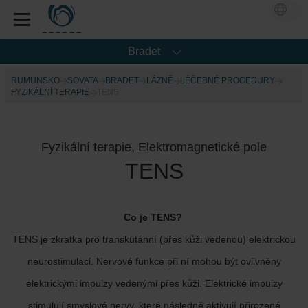
Bradet
RUMUNSKO
SOVATA
BRADET
LÁZNĚ
LÉČEBNÉ PROCEDURY
FYZIKÁLNÍ TERAPIE
TENS
Fyzikální terapie, Elektromagnetické pole
TENS
Co je TENS?
TENS je zkratka pro transkutánní (přes kůži vedenou) elektrickou
neurostimulaci. Nervové funkce při ní mohou být ovlivněny
elektrickými impulzy vedenými přes kůži. Elektrické impulzy
stimulují smyslové nervy, které následně aktivují přirozené