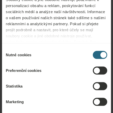
personalizaci obsahu a reklam, poskytování funkcí
Otázky
sociálních médií a analýze naší návštěvnosti. Informace
o vašem používání našich stránek také sdílíme s našimi
Obraťte se na nás s jakýmikoli dotazy ohledně našich hotelů Ensana nebo
reklamními a analytickými partnery. Pokud si přejete
služeb. Otázky a odpovědi týkající se našeho věrnostního programu
projít podrobně a nastavit, pro které účely se mají
naleznete zde.
soubory cookie a jiné obdobné nástroje používat,
pokračujte prosím stisknutím tlačítka „Detaily“. Pro
ZEPTAT SE
nejlepší zákaznickou zkušenost pokračujte tlačítkem
Výběr
„Povolit vše“.
Nutné cookies
souhlasu
Rezervace
Preferenční cookies
Naše nejlepší nabídky si můžete rezervovat zde. Pokud se chcete připojit k
našemu věrnostnímu programu a získat další slevy, výhody nebo chcete jen
dostávat aktuální informace o všech novinkách, klikněte zde.
Statistika
REZERVOVAT NYNÍ
Marketing
Poptávky