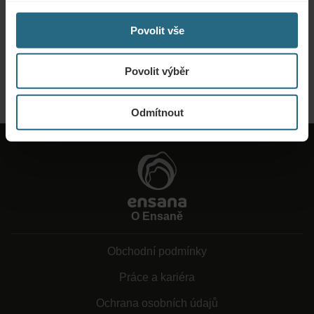
Zašlete nám svou poptávku, abychom pro vás mohli připravit nejlepší
Povolit vše
možnou nabídku. Rádi vám poskytneme další informace, které jste na našich
webových stránkách nenašli.
Povolit výběr
ODESLAT POPTÁVKU
Odmítnout
O Ensaně
Obchodní podmínky
Práce a kariéra
Ochrana osobních údajů