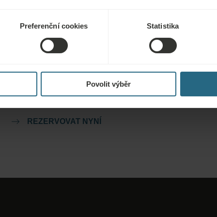
Preferenční cookies
Statistika
Rezervace
Naše nejlepší nabídky si můžete rezervovat zde. Pokud se
chcete připojit k našemu věrnostnímu programu a získat další
Povolit výběr
slevy, výhody nebo chcete jen dostávat aktuální informace o
všech novinkách, klikněte zde.
REZERVOVAT NYNÍ