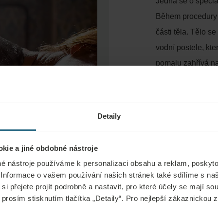
Jedná se o speciá
Během procedury 
části těla. Tělo s
vodní postele, kte
pomalu zahřívá na
slatiny uvolňuje n
protizánětlivé a i
soustavy a perife
Detaily
absolvovat klasic
kie a jiné obdobné nástroje
é nástroje používáme k personalizaci obsahu a reklam, poskyto
 Informace o vašem používání našich stránek také sdílíme s na
si přejete projít podrobně a nastavit, pro které účely se mají s
 prosím stisknutím tlačítka „Detaily“. Pro nejlepší zákaznickou