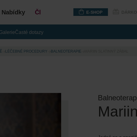
Nabídky
Členství
E-SHOP
DÁRKO
Galerie
Časté dotazy
Ě
LÉČEBNÉ PROCEDURY
BALNEOTERAPIE
MARIIN SLATINNÝ ZÁBAL
Balneoterap
Mariin