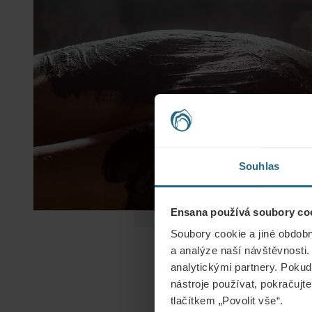
Souhlas
Ensana používá soubory coo
Soubory cookie a jiné obdobn
a analýze naší návštěvnosti.
analytickými partnery. Pokud 
nástroje používat, pokračujte
tlačítkem „Povolit vše“.