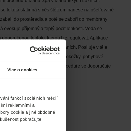
lní proceduru Maria Spa v Mariánských Lázních.
se tekutá slatinná směs štětcem nanese na ošetřované
e zabalí do prostěradla a poté se zaboří do membrány
rá evokuje příjemný a teplý pocit lehkosti. Voda se
 doporučenou teplotu, kterou lze regulovat. Aplikace
apětí ve svalech a pojivových tkáních. Posiluje v těle
munitní procesy, zlepšuje funkci pokožky, pohybové
rního nervového systému. Po proceduře se doporučuje
Více o cookies
kou masáž.
vání funkcí sociálních médií
šimi reklamními a
oubory cookie a jiné obdobné
 zkušenost pokračujte