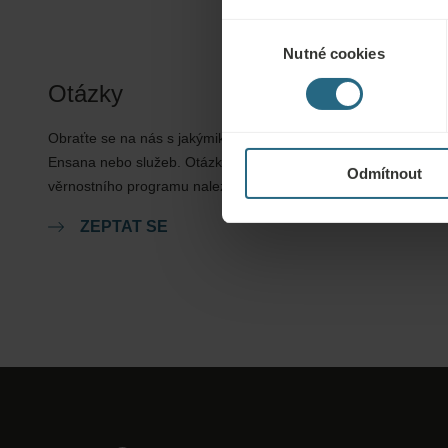
Výběr
Nutné cookies
souhlasu
Otázky
Obraťte se na nás s jakýmikoli dotazy ohledně našich hotelů
Ensana nebo služeb. Otázky a odpovědi týkající se našeho
Odmítnout
věrnostního programu naleznete zde.
ZEPTAT SE