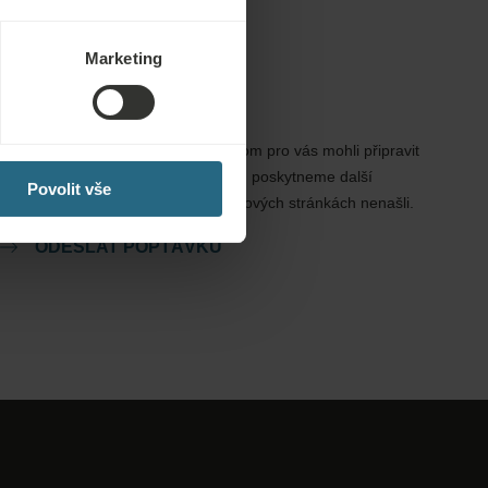
Marketing
Poptávky
Zašlete nám svou poptávku, abychom pro vás mohli připravit
nejlepší možnou nabídku. Rádi vám poskytneme další
Povolit vše
informace, které jste na našich webových stránkách nenašli.
ODESLAT POPTÁVKU