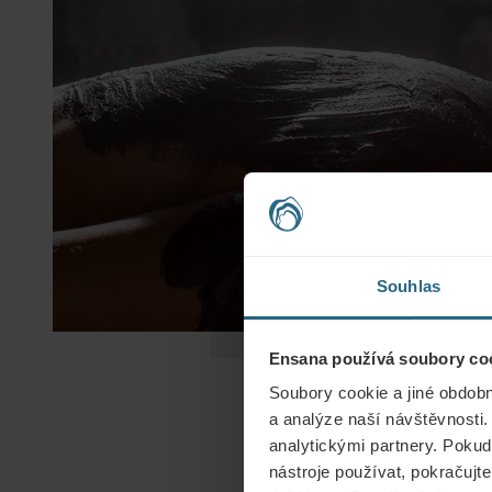
Souhlas
Ensana používá soubory coo
Soubory cookie a jiné obdobn
a analýze naší návštěvnosti.
analytickými partnery. Pokud 
nástroje používat, pokračujte