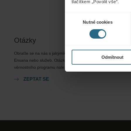
tlačítkem „Povolit vše“.
Výběr
Nutné cookies
souhlasu
Otázky
Obraťte se na nás s jakýmikoli dotazy ohledně našich hotelů
Odmítnout
Ensana nebo služeb. Otázky a odpovědi týkající se našeho
věrnostního programu naleznete zde.
ZEPTAT SE