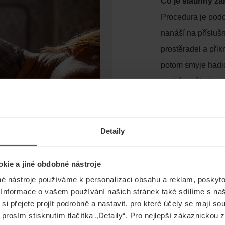
Co je slatinný zá
Procedura je podo
nanáší na příslušn
prostěradel a přik
potom smyje hadic
suchém zábalu.
Jak slatinný zá
Teplo ze slatiny z
a pojivovou tkáň, 
Detaily
se proto hodí jak
kie a jiné obdobné nástroje
Lékařský předpi
é nástroje používáme k personalizaci obsahu a reklam, poskyto
 Informace o vašem používání našich stránek také sdílíme s na
si přejete projít podrobně a nastavit, pro které účely se mají s
 prosím stisknutím tlačítka „Detaily“. Pro nejlepší zákaznickou