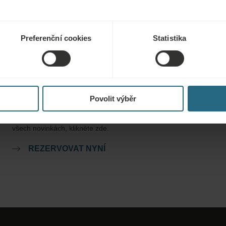
Preferenční cookies
Statistika
Rezervace
Naše nejlepší nabídky si můžete rezervovat zde. Pokud se
Povolit výběr
chcete připojit k našemu věrnostnímu programu a získat další
slevy, výhody nebo chcete jen dostávat aktuální informace o
všech novinkách, klikněte zde.
REZERVOVAT NYNÍ