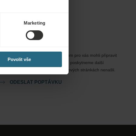
Marketing
Poptávky
Zašlete nám svou poptávku, abychom pro vás mohli připravit
Povolit vše
nejlepší možnou nabídku. Rádi vám poskytneme další
informace, které jste na našich webových stránkách nenašli.
ODESLAT POPTÁVKU