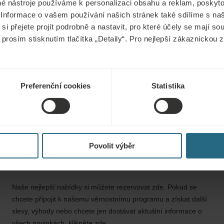
podráždění a potla
é nástroje používáme k personalizaci obsahu a reklam, poskyto
 Informace o vašem používání našich stránek také sdílíme s na
neuropatiích). St
si přejete projít podrobně a nastavit, pro které účely se mají s
však pociťovat br
 prosím stisknutím tlačítka „Detaily“. Pro nejlepší zákaznickou
oblasti. Oba jevy
Preferenční cookies
Statistika
Povolit výběr
Rezervace
Naše nejlepší nabídky si můžete rezervovat zde. Pokud se
chcete připojit k našemu věrnostnímu programu a získat další
slevy, výhody nebo chcete jen dostávat aktuální informace o
všech novinkách, klikněte zde.