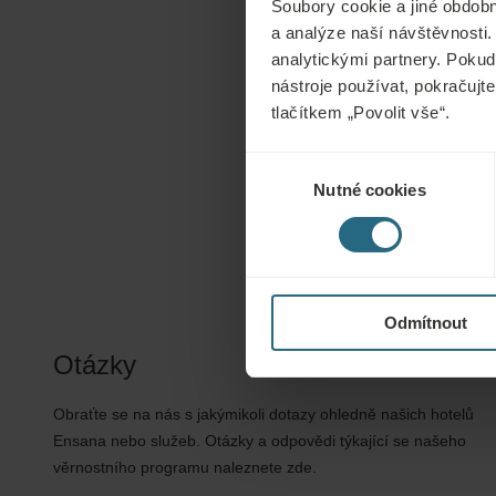
Soubory cookie a jiné obdobn
a analýze naší návštěvnosti.
analytickými partnery. Pokud 
nástroje používat, pokračujte
tlačítkem „Povolit vše“.
Výběr
Nutné cookies
souhlasu
Odmítnout
Otázky
Obraťte se na nás s jakýmikoli dotazy ohledně našich hotelů
Ensana nebo služeb. Otázky a odpovědi týkající se našeho
věrnostního programu naleznete zde.