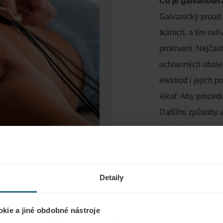
Co je galvanoter
Galvanický proud 
tkáních, a tím ovl
prokrvení. Nejčast
ochranných obalec
elektrod i jejich p
lékař. Aby procedu
Dalšími způsoby a
koupel.
Jak galvanotera
Kationty dráždí př
Detaily
prokrvení. Toho se
Raynaudův syndrom
kie a jiné obdobné nástroje