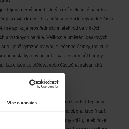
apie?
je stejnosměrný proud, který mění elektrické napětí v
ivňuje aktivitu krevních kapilár směrem k nejvhodnějšímu
ěji se aplikuje prostřednictvím elektrod ve vlhkých
h umístěných na těle. Velikost a umístění deskových
olaritu, jenž výrazně ovlivňuje léčebné účinky, indikuje
ra přinesla kýžený účinek, trvá alespoň půl hodiny.
plikace jsou celotělová nebo částečná galvanická
pie pomáhá?
ilehlou tkáň a zlepšují její tonus, což vede k lepšímu
Více o cookies
 využívá při poruchách periferního oběhu krve (např.
, posttraumatické otoky). Anionty snižují elektrické