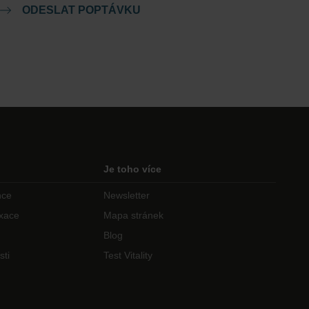
ODESLAT POPTÁVKU
Je toho více
nce
Newsletter
axace
Mapa stránek
Blog
sti
Test Vitality