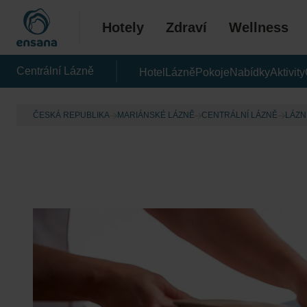
Hotely
Zdraví
Wellness
Centrální Lázně
Hotel
Lázně
Pokoje
Nabídky
Aktivity
ČESKÁ REPUBLIKA
MARIÁNSKÉ LÁZNĚ
CENTRÁLNÍ LÁZNĚ
LÁZN