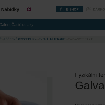
Nabídky
Členství
E-SHOP
DÁRKO
Galerie
Časté dotazy
Ě
LÉČEBNÉ PROCEDURY
FYZIKÁLNÍ TERAPIE
GALVANOTERAPIE
Fyzikální te
Galva