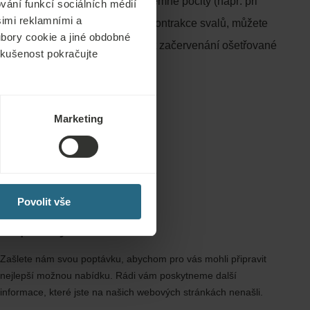
čují bolestivé nebo jinak nepříjemné pocity (např. při
vání funkcí sociálních médií
šimi reklamními a
ejnosměrný proud nezpůsobuje kontrakce svalů, můžete
oubory cookie a jiné obdobné
nění (později vymizí) a pozorovat začervenání ošetřované
 zkušenost pokračujte
 jsou prospěšné.
Marketing
Povolit vše
Poptávky
Zašlete nám svou poptávku, abychom pro vás mohli připravit
nejlepší možnou nabídku. Rádi vám poskytneme další
informace, které jste na našich webových stránkách nenašli.