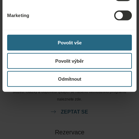
Marketing
Povolit vše
Povolit výběr
Otázky
Odmítnout
Obraťte se na nás s jakýmikoli dotazy ohledně našich hotelů Ensana nebo
služeb. Otázky a odpovědi týkající se našeho věrnostního programu
naleznete zde.
ZEPTAT SE
Rezervace