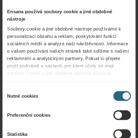
Ensana používá soubory cookie a jiné obdobné
nástroje
Soubory cookie a jiné obdobné nástroje používáme k
personalizaci obsahu a reklam, poskytování funkcí
sociálních médií a analýze naší návštěvnosti. Informace
o vašem používání našich stránek také sdílíme s našimi
reklamními a analytickými partnery. Pokud si přejete
projít podrobně a nastavit, pro které účely se mají
Pokoje & Apartmány
soubory cookie a jiné obdobné nástroje používat,
pokračujte prosím stisknutím tlačítka „Detaily“. Pro
nejlepší zákaznickou zkušenost pokračujte tlačítkem
Výběr
„Povolit vše“.
Nutné cookies
souhlasu
Preferenční cookies
Statistika