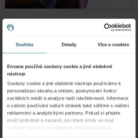
Otázky
Souhlas
Detaily
Více o cookies
Obraťte se na nás s jakýmikoli dotazy ohledně našich hotelů Ensana nebo
služeb. Otázky a odpovědi týkající se našeho věrnostního programu
Ensana používá soubory cookie a jiné obdobné
naleznete zde.
nástroje
ZEPTAT SE
Soubory cookie a jiné obdobné nástroje používáme k
personalizaci obsahu a reklam, poskytování funkcí
sociálních médií a analýze naší návštěvnosti. Informace
Rezervace
o vašem používání našich stránek také sdílíme s našimi
reklamními a analytickými partnery. Pokud si přejete
Naše nejlepší nabídky si můžete rezervovat zde. Pokud se chcete připojit k
projít podrobně a nastavit, pro které účely se mají
našemu věrnostnímu programu a získat další slevy, výhody nebo chcete jen
soubory cookie a jiné obdobné nástroje používat,
dostávat aktuální informace o všech novinkách, klikněte zde.
pokračujte prosím stisknutím tlačítka „Detaily“. Pro