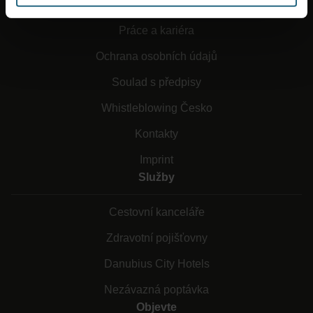
Obchodní podmínky
Práce a kariéra
Ochrana osobních údajů
Soulad s předpisy
Whistleblowing Česko
Kontakty
Imprint
Služby
Cestovní kanceláře
Zdravotní pojišťovny
Danubius City Hotels
Nezávazná poptávka
Objevte