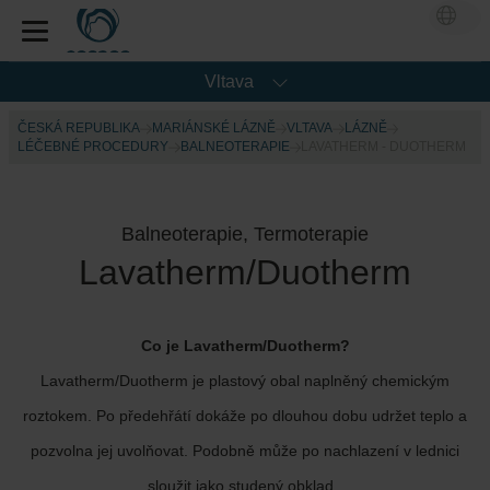
Vltava
ČESKÁ REPUBLIKA
MARIÁNSKÉ LÁZNĚ
VLTAVA
LÁZNĚ
LÉČEBNÉ PROCEDURY
BALNEOTERAPIE
LAVATHERM - DUOTHERM
Balneoterapie, Termoterapie
Lavatherm/Duotherm
Co je Lavatherm/Duotherm?
Lavatherm/Duotherm je plastový obal naplněný chemickým
roztokem. Po předehřátí dokáže po dlouhou dobu udržet teplo a
pozvolna jej uvolňovat. Podobně může po nachlazení v lednici
sloužit jako studený obklad.