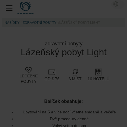
NABÍDKY
ZDRAVOTNÍ POBYTY
LÁZEŇSKÝ POBYT LIGHT
Zdravotní pobyty
Lázeňský pobyt Light
LÉČEBNÉ
OD € 76
6 MÍST
16 HOTELŮ
POBYTY
Balíček obsahuje:
Ubytování na 5 a více nocí včetně snídaně a večeře
Dvě procedury denně
Volný vstup do spa