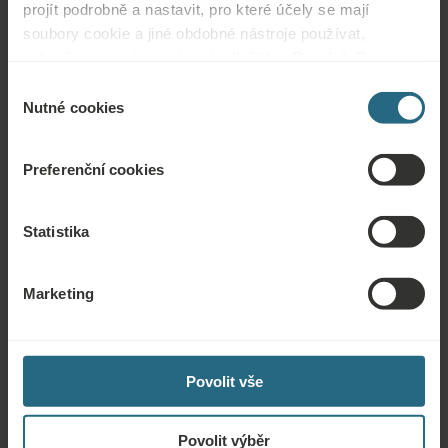
projít podrobně a nastavit, pro které účely se mají
Thermal Margaret Island
soubory cookie a jiné obdobné nástroje používat,
pokračujte prosím stisknutím tlačítka „Detaily“. Pro
PODROBNOSTI
nejlepší zákaznickou zkušenost pokračujte tlačítkem
Výběr
„Povolit vše“.
Nutné cookies
souhlasu
Preferenční cookies
Statistika
Marketing
Povolit vše
Thermal Sárvár
Povolit výběr