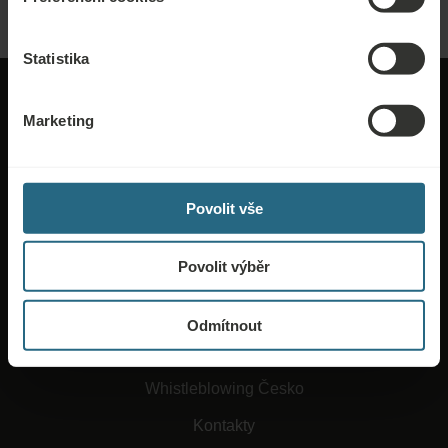
Statistika
Marketing
O Ensaně
Povolit vše
Obchodní podmínky
Povolit výběr
Práce a kariéra
Ochrana osobních údajů
Odmítnout
Soulad s předpisy
Whistleblowing Česko
Kontakty