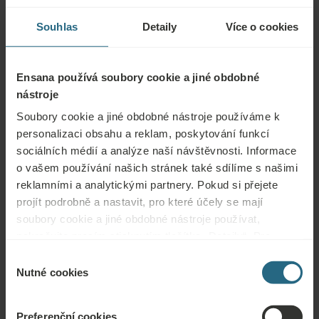
naleznete zde.
Souhlas
Detaily
Více o cookies
ZEPTAT SE
Ensana používá soubory cookie a jiné obdobné
Rezervace
nástroje
Naše nejlepší nabídky si můžete rezervovat zde. Pokud se chcete připojit k
Soubory cookie a jiné obdobné nástroje používáme k
našemu věrnostnímu programu a získat další slevy, výhody nebo chcete jen
personalizaci obsahu a reklam, poskytování funkcí
dostávat aktuální informace o všech novinkách, klikněte zde.
sociálních médií a analýze naší návštěvnosti. Informace
o vašem používání našich stránek také sdílíme s našimi
REZERVOVAT NYNÍ
reklamními a analytickými partnery. Pokud si přejete
projít podrobně a nastavit, pro které účely se mají
soubory cookie a jiné obdobné nástroje používat,
Poptávky
pokračujte prosím stisknutím tlačítka „Detaily“. Pro
nejlepší zákaznickou zkušenost pokračujte tlačítkem
Zašlete nám svou poptávku, abychom pro vás mohli připravit nejlepší
Výběr
„Povolit vše“.
Nutné cookies
možnou nabídku. Rádi vám poskytneme další informace, které jste na našich
souhlasu
webových stránkách nenašli.
Preferenční cookies
ODESLAT POPTÁVKU