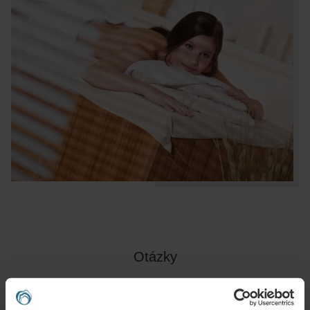
Otázky
Obraťte se na nás s jakýmikoli dotazy ohledně našich hotelů Ensana nebo
služeb. Otázky a odpovědi týkající se našeho věrnostního programu