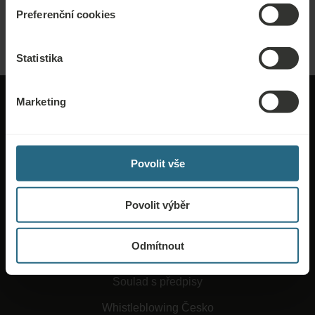
webových stránkách nenašli.
Preferenční cookies
ODESLAT POPTÁVKU
Statistika
Marketing
Povolit vše
O Ensaně
Obchodní podmínky
Povolit výběr
Práce a kariéra
Odmítnout
Ochrana osobních údajů
Soulad s předpisy
Whistleblowing Česko