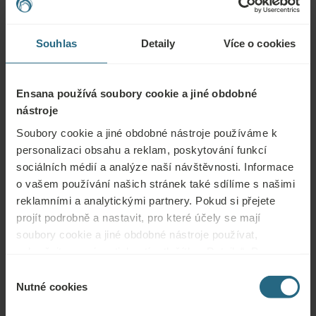
Obraťte se na nás s jakýmikoli dotazy ohledně našich hotelů Ensana nebo
služeb. Otázky a odpovědi týkající se našeho věrnostního programu
Souhlas
Detaily
Více o cookies
naleznete zde.
ZEPTAT SE
Ensana používá soubory cookie a jiné obdobné
nástroje
Rezervace
Soubory cookie a jiné obdobné nástroje používáme k
Naše nejlepší nabídky si můžete rezervovat zde. Pokud se chcete připojit k
personalizaci obsahu a reklam, poskytování funkcí
našemu věrnostnímu programu a získat další slevy, výhody nebo chcete jen
sociálních médií a analýze naší návštěvnosti. Informace
dostávat aktuální informace o všech novinkách, klikněte zde.
o vašem používání našich stránek také sdílíme s našimi
reklamními a analytickými partnery. Pokud si přejete
REZERVOVAT NYNÍ
projít podrobně a nastavit, pro které účely se mají
soubory cookie a jiné obdobné nástroje používat,
pokračujte prosím stisknutím tlačítka „Detaily“. Pro
Poptávky
nejlepší zákaznickou zkušenost pokračujte tlačítkem
Výběr
„Povolit vše“.
Nutné cookies
Zašlete nám svou poptávku, abychom pro vás mohli připravit nejlepší
souhlasu
možnou nabídku. Rádi vám poskytneme další informace, které jste na našich