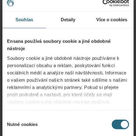
Obraťte se na nás s jakýmikoli dotazy ohledně našich hotelů Ensana nebo
služeb. Otázky a odpovědi týkající se našeho věrnostního programu
Souhlas
Detaily
Více o cookies
naleznete zde.
ZEPTAT SE
Ensana používá soubory cookie a jiné obdobné
nástroje
Rezervace
Soubory cookie a jiné obdobné nástroje používáme k
personalizaci obsahu a reklam, poskytování funkcí
Naše nejlepší nabídky si můžete rezervovat zde. Pokud se chcete připojit k
sociálních médií a analýze naší návštěvnosti. Informace
našemu věrnostnímu programu a získat další slevy, výhody nebo chcete jen
o vašem používání našich stránek také sdílíme s našimi
dostávat aktuální informace o všech novinkách, klikněte zde.
reklamními a analytickými partnery. Pokud si přejete
REZERVOVAT NYNÍ
projít podrobně a nastavit, pro které účely se mají
soubory cookie a jiné obdobné nástroje používat,
pokračujte prosím stisknutím tlačítka „Detaily“. Pro
Poptávky
nejlepší zákaznickou zkušenost pokračujte tlačítkem
Výběr
„Povolit vše“.
Nutné cookies
souhlasu
Zašlete nám svou poptávku, abychom pro vás mohli připravit nejlepší
možnou nabídku. Rádi vám poskytneme další informace, které jste na našich