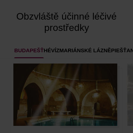
Obzvláště účinné léčivé
prostředky
BUDAPEŠŤ
HÉVÍZ
MARIÁNSKÉ LÁZNĚ
PIEŠŤA