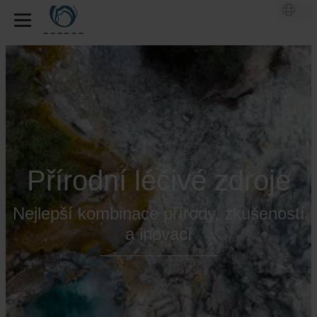
Přírodní léčivé zdroje
Nejlepší kombinace přírody, zkušeností
a inovací