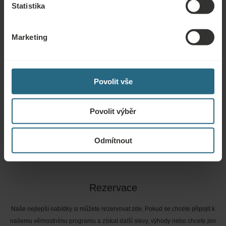
Statistika
Marketing
Povolit vše
Otázky
Obraťte se na nás s jakýmikoli dotazy ohledně našich hotelů Ensana nebo
Povolit výběr
služeb. Otázky a odpovědi týkající se našeho věrnostního programu
naleznete zde.
Odmítnout
ZEPTAT SE
Rezervace
Naše nejlepší nabídky si můžete rezervovat zde. Pokud se chcete připojit k
našemu věrnostnímu programu a získat další slevy, výhody nebo chcete jen