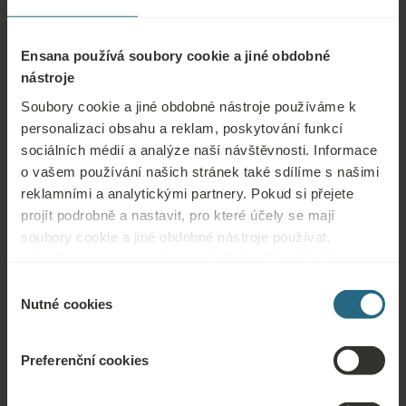
letech zkušeností z výzkumu a aplikace přírodních léčebných
zdrojů, a to jak u léčebných, tak i rehabilitačních a preventivních
Ensana používá soubory cookie a jiné obdobné
procedur zaměřených na zdraví a spokojenost hostů.
nástroje
Soubory cookie a jiné obdobné nástroje používáme k
Regenerace a
personalizaci obsahu a reklam, poskytování funkcí
sociálních médií a analýze naší návštěvnosti. Informace
rehabilitace
o vašem používání našich stránek také sdílíme s našimi
reklamními a analytickými partnery. Pokud si přejete
Koupání v minerální, termální nebo
projít podrobně a nastavit, pro které účely se mají
slané vodě jako časem prověřená
soubory cookie a jiné obdobné nástroje používat,
vodoléčba, léčba teplem za pomoci
pokračujte prosím stisknutím tlačítka „Detaily“. Pro
vysoce účinného léčivého bahna a
nejlepší zákaznickou zkušenost pokračujte tlačítkem
léčebné masáže jsou druhy léčby
Výběr
„Povolit vše“.
Nutné cookies
známé již po staletí. Dosahují
souhlasu
výborných účinků při regeneraci a
rehabilitaci.
Preferenční cookies