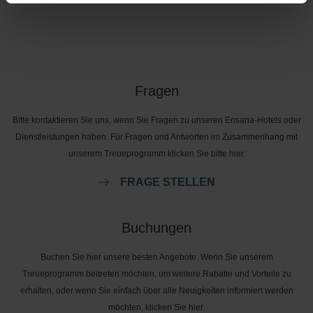
Fragen
Bitte kontaktieren Sie uns, wenn Sie Fragen zu unseren Ensana-Hotels oder
Dienstleistungen haben. Für Fragen und Antworten im Zusammenhang mit
unserem Treueprogramm klicken Sie bitte hier.
FRAGE STELLEN
Buchungen
Buchen Sie hier unsere besten Angebote. Wenn Sie unserem
Treueprogramm beitreten möchten, um weitere Rabatte und Vorteile zu
erhalten, oder wenn Sie einfach über alle Neuigkeiten informiert werden
möchten, klicken Sie hier.