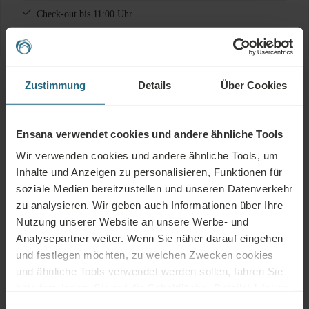
Check-out bis 11:00 Uhr
Zahlungsbedingungen
Zustimmung
Details
Über Cookies
Eine Anzahlung von 50% ist spätestens 7 Tage nach der
Buchung erforderlich. Alle im Voraus bezahlten Beträge sind
Ensana verwendet cookies und andere ähnliche Tools
Hotel Facilities
nicht erstattungsfähig.
Wir verwenden cookies und andere ähnliche Tools, um
Inhalte und Anzeigen zu personalisieren, Funktionen für
soziale Medien bereitzustellen und unseren Datenverkehr
zu analysieren. Wir geben auch Informationen über Ihre
SALZWASSER
MINERALWASSER
HEILSCHLAMM
Nutzung unserer Website an unsere Werbe- und
Analysepartner weiter. Wenn Sie näher darauf eingehen
und festlegen möchten, zu welchen Zwecken cookies
und ähnliche Tools verwendet werden sollen, fahren Sie
Spa Zentrum
Schwimmbad
Gesundheitsdienste
bitte fort, indem Sie auf die Schaltfläche „Details“ klicken.
Für das beste Kundenerlebnis fahren Sie mit der
Wellness
Einwilligungsauswahl