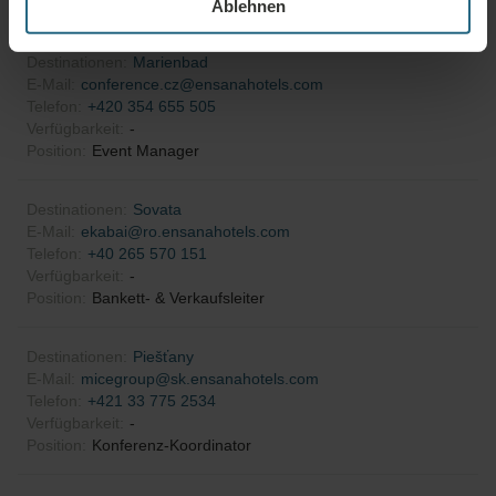
Position
:
Verkaufsleiter
Ablehnen
Destinationen
:
Marienbad
E-Mail
:
conference.cz@ensanahotels.com
Telefon
:
+420 354 655 505
Verfügbarkeit
:
-
Position
:
Event Manager
Destinationen
:
Sovata
E-Mail
:
ekabai@ro.ensanahotels.com
Telefon
:
+40 265 570 151
Verfügbarkeit
:
-
Position
:
Bankett- & Verkaufsleiter
Destinationen
:
Piešťany
E-Mail
:
micegroup@sk.ensanahotels.com
Telefon
:
+421 33 775 2534
Verfügbarkeit
:
-
Position
:
Konferenz-Koordinator