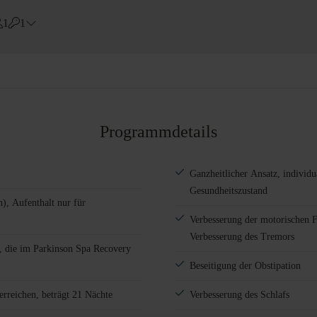
1
1
Errors?
Zimmer
#
1
Erwachsene
Kinder
Programmdetails
Zimmer hinzufügen
Ganzheitlicher Ansatz, individ
Gesundheitszustand
), Aufenthalt nur für
Verbesserung der motorischen Fä
Verbesserung des Tremors
, die im Parkinson Spa Recovery
Beseitigung der Obstipation
rreichen, beträgt 21 Nächte
Verbesserung des Schlafs