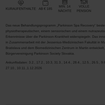
MIN. 14
VOLLE
KURAUFENTHALTE
AB € 185
NÄCHTE
PENSION
Das neue Behandlungsprogramm „Parkinson Spa Recovery“ besteh
physiotherapeutischen, einem sensorischen und einem nutrazeutis
Erkenntnisse über die Parkinson-Krankheit widerspiegeln. Das i
in Zusammenarbeit mit der Jessenius-Medizinischen Fakultät in Mar
Bratislava und dem Biomedizinischen Zentrum in Martin entwickelt,
Bürgervereinigung Parkinson Society Slovakia.
Ankunftsdaten: 3.2., 17.2., 10.3, 31.3., 14.4., 28.4., 12.5., 26.5., 9.6.
27.10., 10.11.,1.12.2026