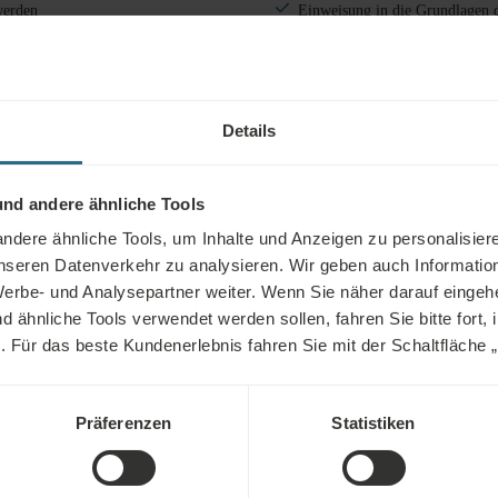
werden
Einweisung in die Grundlagen 
ht mit Empfehlungen
Einführung von vorteilhaften Ä
Umgebung
Zugang zur Wasser- und Sauna
Details
tands, wie vom Arzt verordnet, mit
inzigartiger natürlicher
Kostenlose Nutzung des hotelei
sw.
nd andere ähnliche Tools
dere ähnliche Tools, um Inhalte und Anzeigen zu personalisiere
unseren Datenverkehr zu analysieren. Wir geben auch Informatio
erbe- und Analysepartner weiter. Wenn Sie näher darauf eingeh
ähnliche Tools verwendet werden sollen, fahren Sie bitte fort, 
n. Für das beste Kundenerlebnis fahren Sie mit der Schaltfläche „Al
Präferenzen
Statistiken
der Brain Food Diet (im Folgenden als CNS-Diät bezeichnet) ent