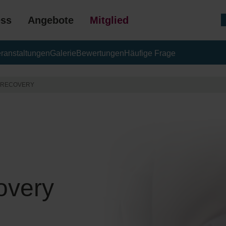
ess
Angebote
Mitgliedschaft
ranstaltungen
Galerie
Bewertungen
Häufige Frage
GESCHENK
A RECOVERY
overy