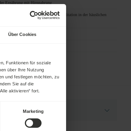
der Ernährung mit Hirnnahrung
nderungen der Routine nach der Rehabilitation in der häuslichen
welt
Über Cookies
genen Fitnesscenters
n, Funktionen für soziale
nen über Ihre Nutzung
en und festlegen möchten, zu
indem Sie auf die
le aktivieren“ fort.
Marketing
wickelt. Ziel dieser Diät ist es, den