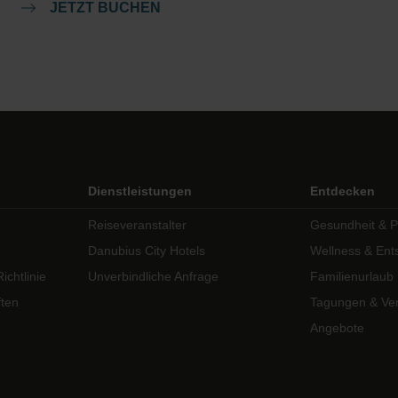
JETZT BUCHEN
Dienstleistungen
Entdecken
Reiseveranstalter
Gesundheit & P
Danubius City Hotels
Wellness & En
chtlinie
Unverbindliche Anfrage
Familienurlaub
ften
Tagungen & Ver
Angebote