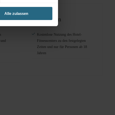
 und damit Faktoren zu beseitigen, die wesentlich
ven ZNS-Erkrankungen betroffen sind, kann diese Diät
Alle zulassen
tenlose Dienstleistungen
s
Kostenlose Nutzung des Hotel-
 und
Fitnesscenters zu den festgelegten
Zeiten und nur für Personen ab 18
Jahren