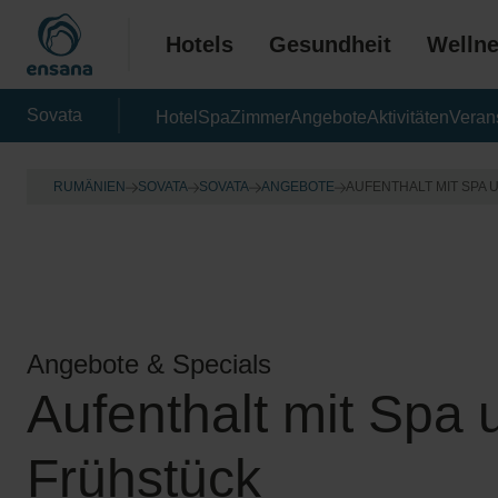
Hotels
Gesundheit
Welln
Sovata
Hotel
Spa
Zimmer
Angebote
Aktivitäten
Veran
RUMÄNIEN
SOVATA
SOVATA
ANGEBOTE
AUFENTHALT MIT SPA
Angebote & Specials
Aufenthalt mit Spa 
Frühstück