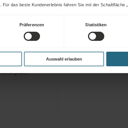
Kostenlose Nutzung de
n. Für das beste Kundenerlebnis fahren Sie mit der Schaltfläche „Al
hoteleigenen Wellness-
Saunabereichs
Präferenzen
Statistiken
Kostenlose Nutzung de
hoteleigenen Fitnessbe
Wellness
Dienstleistungen
rant
Bar
Auswahl erlauben
ndertengerecht