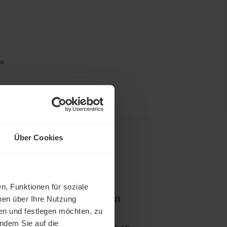
ss
Über Cookies
n, Funktionen für soziale
tenlose Dienstleistungen
nen über Ihre Nutzung
en und festlegen möchten, zu
indem Sie auf die