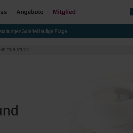
ess
Angebote
Mitgliedschaft
staltungen
Galerie
Häufige Frage
GESCHENK
 UND FRÜHSTÜCK
und