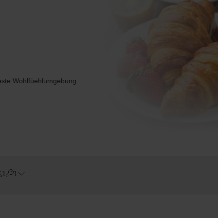
beste Wohlfüehlumgebung
1
1
Errors?
Zimmer
#
1