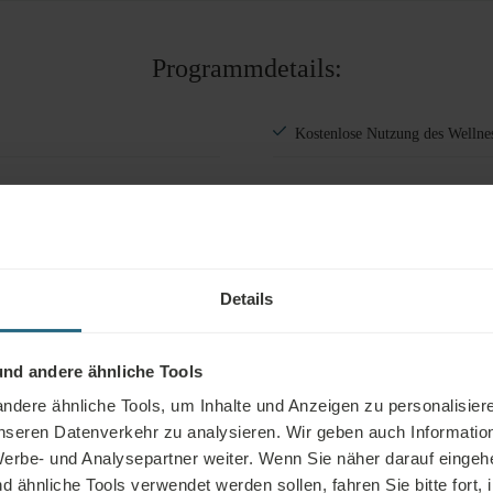
Erwachsene
Kinder
Programmdetails:
Zimmer hinzufügen
Kostenlose Nutzung des Wellne
Details
nd andere ähnliche Tools
dere ähnliche Tools, um Inhalte und Anzeigen zu personalisiere
Kos
unseren Datenverkehr zu analysieren. Wir geben auch Informatio
erbe- und Analysepartner weiter. Wenn Sie näher darauf eingeh
ähnliche Tools verwendet werden sollen, fahren Sie bitte fort, 