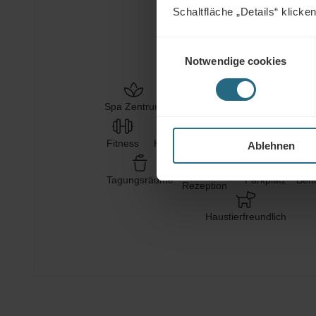
Schaltfläche „Details“ klicke
SALZWASSER
HEILSCHLAMM
Einwilligungsauswahl
Notwendige cookies
Spa Zentrum
Schwimmbad
Gesundheitsdienste
Fitness
Klimaanlagen
WLAN
Restau
Ablehnen
24h
Tagungsräume
Parkplatz
Behi
Rezeption
Haustierfreundlich