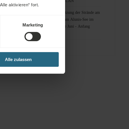
s
Kostenloses WLAN
le aktivieren“ fort.
 und
Kostenlose Nutzung der Strände am
Bärensee und am Alunis-See im
Marketing
s
Sommer (Ende Juni - Anfang
reichs
September)
Alle zulassen