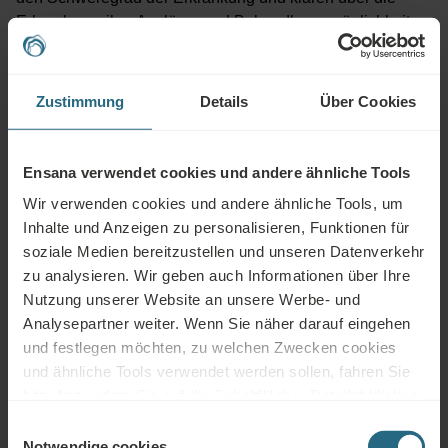
Erkrankung, ihre Auslöser und Behandlungsmöglichkeiten
auf. Dieses Wissen empowert Patienten, ihre Erkrankung
besser zu verstehen und aktiv am Heilungsprozess
mitzuwirken.
Zustimmung
Details
Über Cookies
Ernährungs- und Lebensstilberatung
ist ein weiterer
essentieller Baustein. Bestimmte Nahrungsmittel können
Ensana verwendet cookies und andere ähnliche Tools
Entzündungsprozesse fördern oder hemmen, und auch
Wir verwenden cookies und andere ähnliche Tools, um
Faktoren wie Alkoholkonsum, Rauchen und Übergewicht
Inhalte und Anzeigen zu personalisieren, Funktionen für
beeinflussen den Krankheitsverlauf erheblich. Qualifizierte
soziale Medien bereitzustellen und unseren Datenverkehr
Ernährungsberater entwickeln individuelle Empfehlungen,
zu analysieren. Wir geben auch Informationen über Ihre
die sich realistisch in den Alltag integrieren lassen.
Nutzung unserer Website an unsere Werbe- und
Da Stress als einer der Hauptauslöser für Psoriasis-
Analysepartner weiter. Wenn Sie näher darauf eingehen
Schübe gilt, integrieren viele Programme
und festlegen möchten, zu welchen Zwecken cookies
Stressbewältigungsmethoden
. Techniken wie geführtes
und ähnliche Tools verwendet werden sollen, fahren Sie
Atmen, progressive Muskelentspannung, Meditation oder
bitte fort, indem Sie auf die Schaltfläche „Details“ klicken.
Yoga helfen Betroffenen, mit belastenden Situationen
Für das beste Kundenerlebnis fahren Sie mit der
Einwilligungsauswahl
besser umzugehen und die Stressreaktion des Körpers zu
Schaltfläche „Alle aktivieren“ fort.
Notwendige cookies